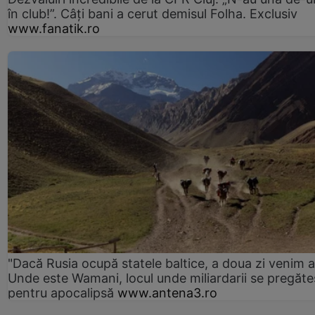
în club!”. Câți bani a cerut demisul Folha. Exclusiv
www.fanatik.ro
"Dacă Rusia ocupă statele baltice, a doua zi venim ai
Unde este Wamani, locul unde miliardarii se pregăte
pentru apocalipsă
www.antena3.ro