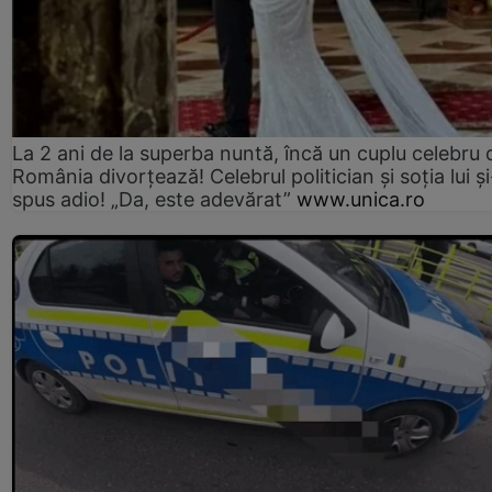
La 2 ani de la superba nuntă, încă un cuplu celebru 
România divorțează! Celebrul politician și soția lui ș
spus adio! „Da, este adevărat”
www.unica.ro