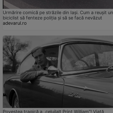
Urmărire comică pe străzile din Iași. Cum a reușit u
biciclist să fenteze poliția și să se facă nevăzut
adevarul.ro
Povestea tragică a „celuilalt Prinț William”! Viață