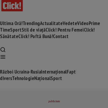
Ultima Oră!
Trending
Actualitate
Vedete
Video
Prime
Time
Sport
Stil de viață
Click! Pentru Femei
Click!
Sănătate
Click! Poftă Bună!
Contact
Război Ucraina-Rusia
Internațional
Fapt
divers
Tehnologie
Național
Sport