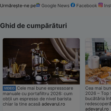
Urmărește-ne pe
Google News
Facebook
In
Ghid de cumpărături
Cele mai bune espressoare
Cea mai bun
VIDEO
2026 – Top 
manuale cu portafiltru 2026: cum
bucătăria înt
obții un espresso de nivel barista
redescoperă 
chiar la tine acasă
adevarul.ro
adevarul.ro