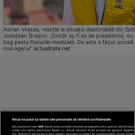
Adrian Veștea, reacție la situația deplorabilă din Spit
Județean Brașov: „Oricât aș fi eu de președinte, nu
bag peste fluxurile medicale. De asta a făcut școală
managerul”
actualitate.net
Nouă ne pasă ca datele tale personale să rămână confidențiale
Noi și partenerii noștri
606
stocăm și/sau accesăm informații pe dispozitivul dvs., precum identificatorii
cookie unici pentru prelucrarea datelor cu caracter personal. Puteți accepta sau gestiona alegerile
dvs. făcând clic mai jos sau în orice moment, pe pagina cu politica de confidențialitate. Aceste alegeri