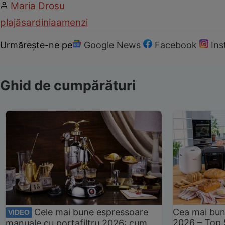
Maria Drosu
plajă
sardinia
amenzi
Urmărește-ne pe
Google News
Facebook
In
Ghid de cumpărături
Cele mai bune espressoare
Cea mai bun
VIDEO
2026 – Top 
manuale cu portafiltru 2026: cum