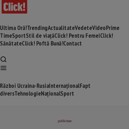
Ultima Oră!
Trending
Actualitate
Vedete
Video
Prime
Time
Sport
Stil de viață
Click! Pentru Femei
Click!
Sănătate
Click! Poftă Bună!
Contact
Război Ucraina-Rusia
Internațional
Fapt
divers
Tehnologie
Național
Sport