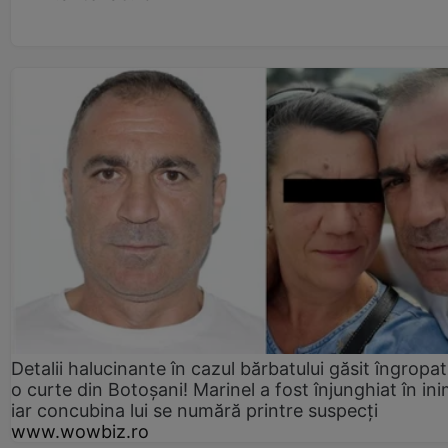
Detalii halucinante în cazul bărbatului găsit îngropat
o curte din Botoșani! Marinel a fost înjunghiat în ini
iar concubina lui se numără printre suspecți
www.wowbiz.ro