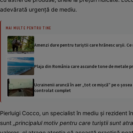
adevărată urgență de mediu.
MAI MULTE PENTRU TINE
Amenzi dure pentru turiștii care hrănesc urșii. C
Plaja din România care ascunde tone de metale pre
Ucrainenii aruncă în aer „tot ce mișcă” pe o șose
controlat complet
Pierluigi Cocco, un specialist în mediu și rezident î
sunt
„principalul motiv pentru care turiștii sunt atra
valoros, el atrage atenția că această practică poate