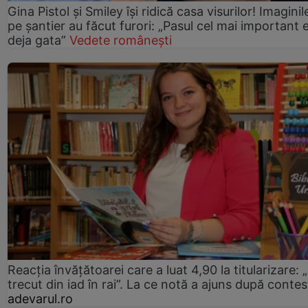
Gina Pistol și Smiley își ridică casa visurilor! Imaginil
pe șantier au făcut furori: „Pasul cel mai important 
deja gata”
Vedete românești
Reacția învățătoarei care a luat 4,90 la titularizare:
trecut din iad în rai”. La ce notă a ajuns după contes
adevarul.ro