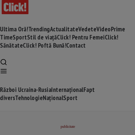
Ultima Oră!
Trending
Actualitate
Vedete
Video
Prime
Time
Sport
Stil de viață
Click! Pentru Femei
Click!
Sănătate
Click! Poftă Bună!
Contact
Război Ucraina-Rusia
Internațional
Fapt
divers
Tehnologie
Național
Sport