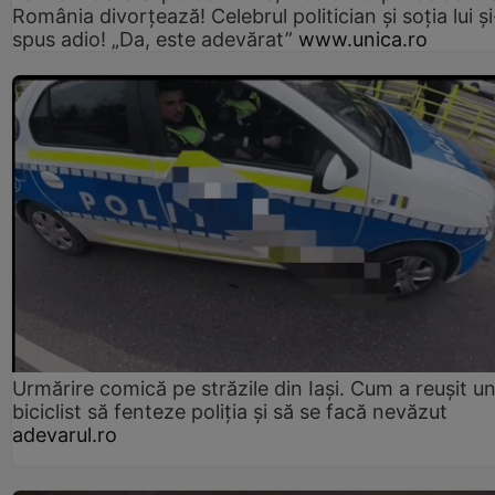
România divorțează! Celebrul politician și soția lui ș
spus adio! „Da, este adevărat”
www.unica.ro
Urmărire comică pe străzile din Iași. Cum a reușit u
biciclist să fenteze poliția și să se facă nevăzut
adevarul.ro