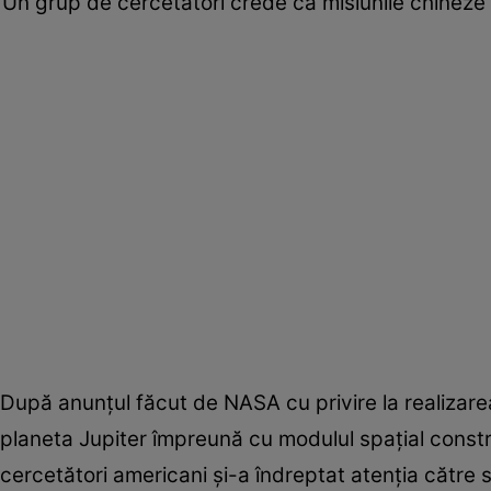
Un grup de cercetători crede că misiunile chineze
După anunţul făcut de NASA cu privire la realizare
planeta Jupiter împreună cu modulul spaţial const
cercetători americani şi-a îndreptat atenţia către sat