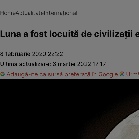
Home
Actualitate
Internațional
Luna a fost locuită de civilizaţii
8 februarie 2020 22:22
Ultima actualizare:
6 martie 2022 17:17
Adaugă-ne ca sursă preferată în Google
Urmă