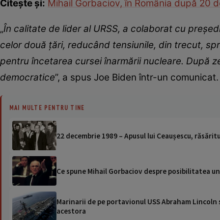
Citește și:
Mihail Gorbaciov, în România după 20 d
„
În calitate de lider al URSS, a colaborat cu preş
celor două ţări, reducând tensiunile, din trecut, s
pentru încetarea cursei înarmării nucleare. După ze
democratice
”, a spus Joe Biden într-un comunicat.
MAI MULTE PENTRU TINE
22 decembrie 1989 – Apusul lui Ceaușescu, răsăritul 
Ce spune Mihail Gorbaciov despre posibilitatea unu
Marinarii de pe portavionul USS Abraham Lincoln su
acestora