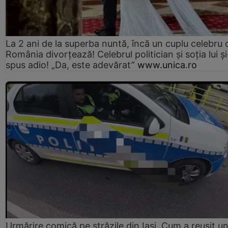
La 2 ani de la superba nuntă, încă un cuplu celebru 
România divorțează! Celebrul politician și soția lui ș
spus adio! „Da, este adevărat”
www.unica.ro
Urmărire comică pe străzile din Iași. Cum a reușit u