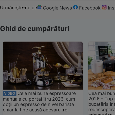
Urmărește-ne pe
Google News
Facebook
In
Ghid de cumpărături
Cele mai bune espressoare
Cea mai bun
VIDEO
2026 – Top 
manuale cu portafiltru 2026: cum
bucătăria înt
obții un espresso de nivel barista
redescoperă 
chiar la tine acasă
adevarul.ro
adevarul.ro