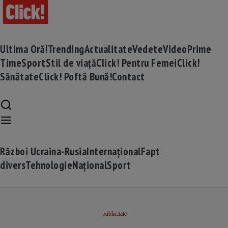
Ultima Oră!
Trending
Actualitate
Vedete
Video
Prime
Time
Sport
Stil de viață
Click! Pentru Femei
Click!
Sănătate
Click! Poftă Bună!
Contact
Război Ucraina-Rusia
Internațional
Fapt
divers
Tehnologie
Național
Sport