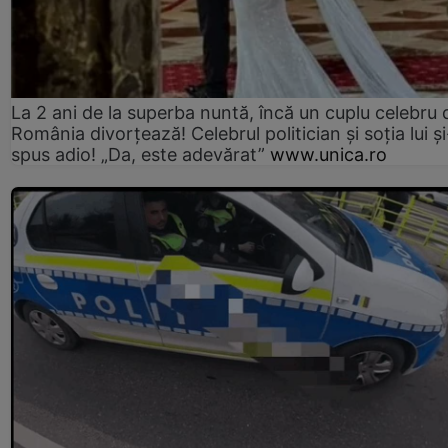
La 2 ani de la superba nuntă, încă un cuplu celebru 
România divorțează! Celebrul politician și soția lui ș
spus adio! „Da, este adevărat”
www.unica.ro