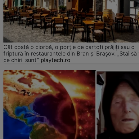
Cât costă o ciorbă, o porţie de cartofi prăjiţi sau o
friptură în restaurantele din Bran şi Braşov. „Stai să
ce chirii sunt”
playtech.ro