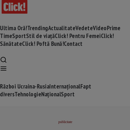
Ultima Oră!
Trending
Actualitate
Vedete
Video
Prime
Time
Sport
Stil de viață
Click! Pentru Femei
Click!
Sănătate
Click! Poftă Bună!
Contact
Război Ucraina-Rusia
Internațional
Fapt
divers
Tehnologie
Național
Sport