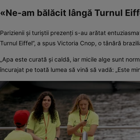
«Ne-am bălăcit lângă Turnul Eiff
Parizienii şi turiştii prezenţi s-au arătat entuziasm
Turnul Eiffel”, a spus Victoria Cnop, o tânără brazil
„Apa este curată şi caldă, iar micile alge sunt norm
încurajat pe toată lumea să vină să vadă: „Este minu