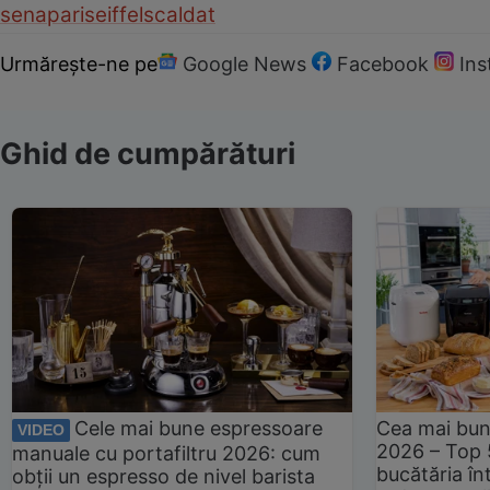
sena
paris
eiffel
scaldat
Urmărește-ne pe
Google News
Facebook
In
Ghid de cumpărături
Cele mai bune espressoare
Cea mai bun
VIDEO
2026 – Top 
manuale cu portafiltru 2026: cum
bucătăria înt
obții un espresso de nivel barista