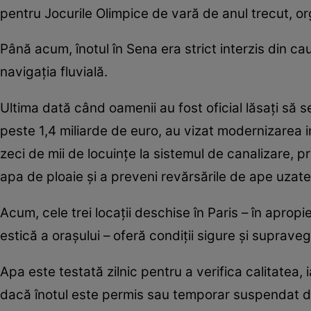
pentru Jocurile Olimpice de vară de anul trecut, org
Până acum, înotul în Sena era strict interzis din cau
navigaţia fluvială.
Ultima dată când oamenii au fost oficial lăsaţi să se
peste 1,4 miliarde de euro, au vizat modernizarea i
zeci de mii de locuinţe la sistemul de canalizare, 
apa de ploaie şi a preveni revărsările de ape uzate 
Acum, cele trei locaţii deschise în Paris – în aprop
estică a oraşului – oferă condiţii sigure şi suprave
Apa este testată zilnic pentru a verifica calitatea, 
dacă înotul este permis sau temporar suspendat di