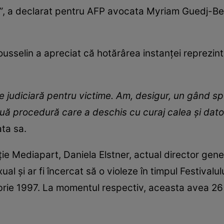
”
, a declarat pentru AFP avocata Myriam Guedj-Be
usselin a apreciat că hotărârea instanței reprezin
e judiciară pentru victime. Am, desigur, un gând sp
ouă procedură care a deschis cu curaj calea şi dat
ata sa.
ație Mediapart, Daniela Elstner, actual director gene
xual și ar fi încercat să o violeze în timpul Festival
mbrie 1997. La momentul respectiv, aceasta avea 26 