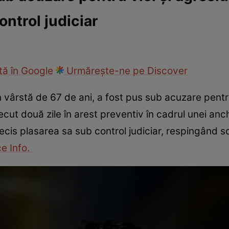
ontrol judiciar
ie
Național
Sport
ă în Google
Urmărește-ne pe Discover
în vârstă de 67 de ani, a fost pus sub acuzare pentr
cut două zile în arest preventiv în cadrul unei anc
ecis plasarea sa sub control judiciar, respingând so
e Info.