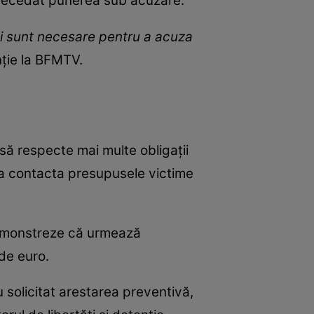
 precedat punerea sub acuzare.
mei sunt necesare pentru a acuza
nție la BFMTV.
e să respecte mai multe obligații
e a contacta presupusele victime
demonstreze că urmează
de euro.
u solicitat arestarea preventivă,