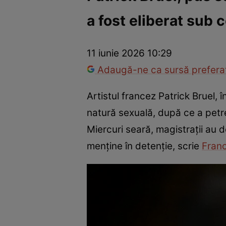
a fost eliberat sub c
Război Ucraina-Rusia
Internațional
Fapt divers
Tehnolog
11 iunie 2026 10:29
Adaugă-ne ca sursă preferat
Artistul francez Patrick Bruel, 
natură sexuală, după ce a petre
Miercuri seară, magistrații au d
menține în detenție, scrie
Franc