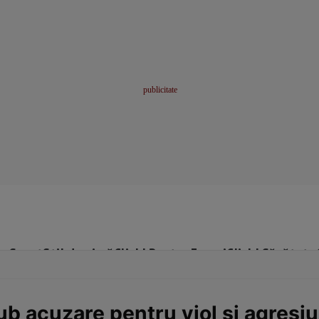
me
Sport
Stil de viață
Click! Pentru Femei
Click! Sănătate
ub acuzare pentru viol și agresiu