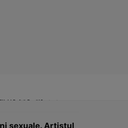
Click! Poftă Bună!
Contact
ni sexuale. Artistul