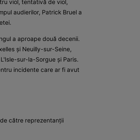
ru viol, tentativă de viol,
pul audierilor, Patrick Bruel a
etei.
ngul a aproape două decenii.
elles și Neuilly-sur-Seine,
 L'Isle-sur-la-Sorgue și Paris.
ntru incidente care ar fi avut
de către reprezentanții