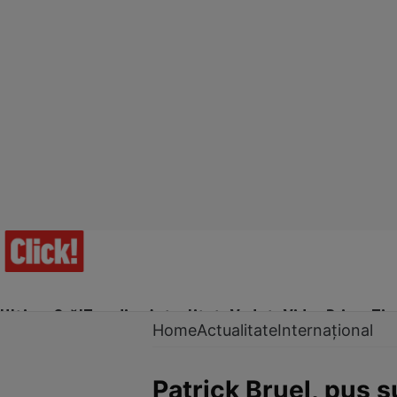
Ultima Oră!
Trending
Actualitate
Vedete
Video
Prime Ti
Home
Actualitate
Internațional
Patrick Bruel, pus s