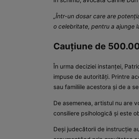
În schimb, avocata Carine Durr
„Într-un dosar care are potenţi
o celebritate, pentru a ajunge 
Cauțiune de 500.000 
În urma deciziei instanței, Patri
impuse de autorități. Printre a
sau familiile acestora și de a se
De asemenea, artistul nu are 
consiliere psihologică și este 
Deși judecătorii de instrucție a