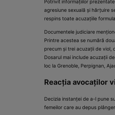
Potrivit informațiilor prezentate
agresiune sexuală și hărțuire se
respins toate acuzațiile formul
Documentele judiciare mențion
Printre acestea se numără două t
precum și trei acuzații de viol, 
Dosarul mai include acuzații de
loc la Grenoble, Perpignan, Ajac
Reacția avocaților v
Decizia instanței de a-l pune 
femeilor care au depus plânger