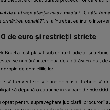
ieu Diebolt a criticat durata procedurilor care au
alul de a atrage atenţia mass-media (...), câte fe
la urmărirea penală?”
, s-a întrebat ea într-o interve
de euro și restricții stricte
ck Bruel a fost plasat sub control judiciar și trebui
cestea se numără interdicția de a părăsi Franța, d
 apropia de domiciliile lor.
voie să frecventeze saloane de masaj, trebuie să 
obligat să depună o cauțiune în valoare de 500.000 
u optat pentru supraveghere judiciară, procurorii a