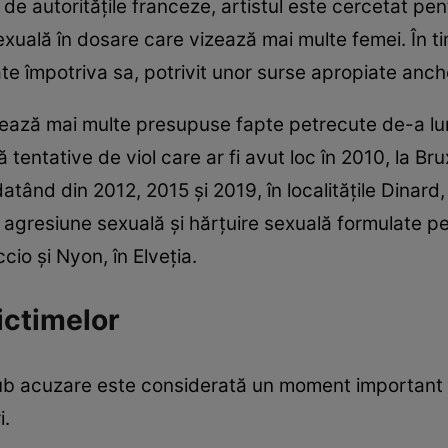
 de autoritățile franceze, artistul este cercetat pent
xuală în dosare care vizează mai multe femei. În tim
ate împotriva sa, potrivit unor surse apropiate anch
ează mai multe presupuse fapte petrecute de-a lu
entative de viol care ar fi avut loc în 2010, la Brux
datând din 2012, 2015 și 2019, în localitățile Dinard,
 agresiune sexuală și hărțuire sexuală formulate pe
cio și Nyon, în Elveția.
ictimelor
sub acuzare este considerată un moment important 
i.