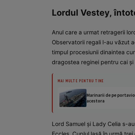
Lordul Vestey, înto
Anul care a urmat retragerii lo
Observatorii regali l-au văzut 
timpul procesiunii dinaintea cu
dragostea reginei pentru cai și
MAI MULTE PENTRU TINE
Marinarii de pe portavio
acestora
Lord Samuel și Lady Celia s-au 
Eccles. Cuplul lasă în urmă tre