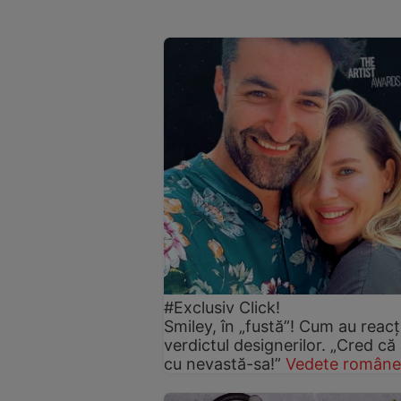
#Exclusiv Click!
Smiley, în „fustă”! Cum au reacți
verdictul designerilor. „Cred că
cu nevastă-sa!”
Vedete române