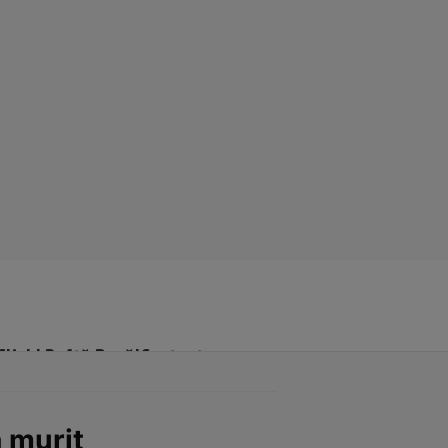
Click! Poftă Bună!
Contact
a murit