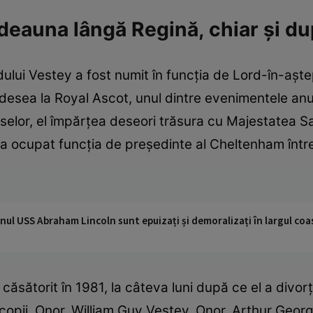
tdeauna lângă Regină, chiar și du
rdului Vestey a fost numit în funcția de Lord-în-aș
adesea la Royal Ascot, unul dintre evenimentele anua
rselor, el împărțea deseori trăsura cu Majestatea S
 a ocupat funcția de președinte al Cheltenham între
nul USS Abraham Lincoln sunt epuizați și demoralizați în largul coas
căsătorit în 1981, la câteva luni după ce el a divor
i copii, Onor. William Guy Vestey, Onor. Arthur Geo