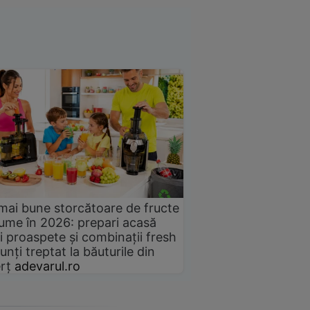
mai bune storcătoare de fructe
gume în 2026: prepari acasă
i proaspete și combinații fresh
unți treptat la băuturile din
rț
adevarul.ro