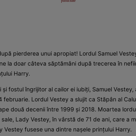
 după pierderea unui apropiat! Lordul Samuel Vestey
ine la doar câteva săptămâni după trecerea în nefiin
nțului Harry.
i fostul îngrijitor al cailor ei iubiți, Samuel Vestey,
 4 februarie. Lordul Vestey a slujit ca Stăpân al Calul
oape două decenii între 1999 și 2018. Moartea lordu
ale, Lady Vestey, în vârstă de 71 de ani, care a mu
y Vestey fusese una dintre nașele prințului Harry.