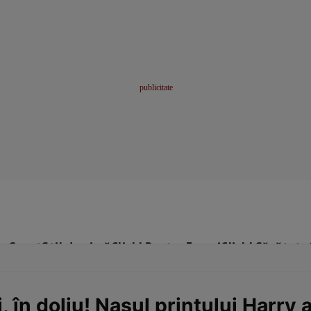
me
Sport
Stil de viață
Click! Pentru Femei
Click! Sănătate
, în doliu! Nașul prințului Harry 