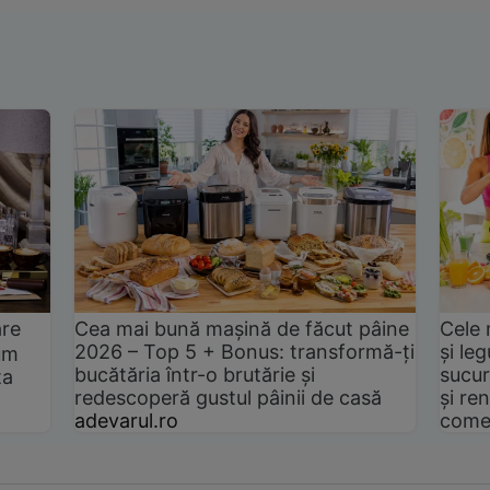
are
Cea mai bună mașină de făcut pâine
Cele 
2026 – Top 5 + Bonus: transformă-ți
și le
um
bucătăria într-o brutărie și
sucur
ta
redescoperă gustul pâinii de casă
și ren
adevarul.ro
come