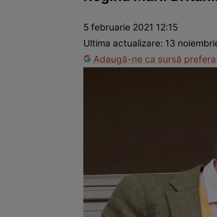
Război Ucraina-Rusia
Internațional
Fapt divers
Tehnolog
5 februarie 2021 12:15
Ultima actualizare:
13 noiembri
Adaugă-ne ca sursă preferat