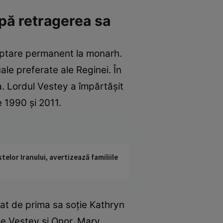
pă retragerea sa
teptare permanent la monarh.
le preferate ale Reginei. În
a. Lordul Vestey a împărtășit
 1990 și 2011.
telor Iranului, avertizează familiile
țat de prima sa soție Kathryn
rge Vestey și Onor. Mary