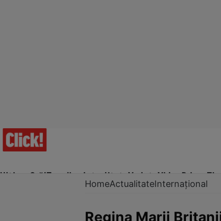
Ultima Oră!
Trending
Actualitate
Vedete
Video
Prime Ti
Home
Actualitate
Internațional
Regina Marii Britanii