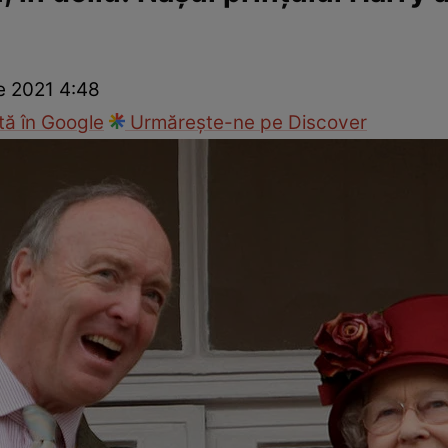
ie
Național
Sport
e 2021 4:48
ă în Google
Urmărește-ne pe Discover