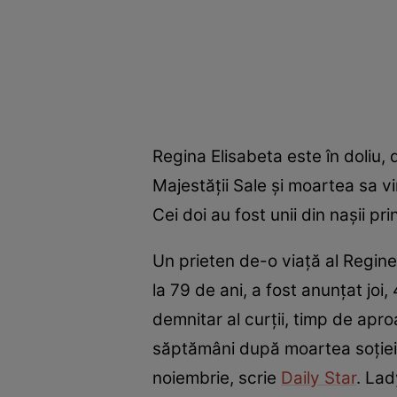
Regina Elisabeta este în doliu,
Majestății Sale și moartea sa v
Cei doi au fost unii din nașii pri
Un prieten de-o viață al Reginei ș
la 79 de ani, a fost anunțat joi,
demnitar al curții, timp de apr
săptămâni după moartea soției s
noiembrie, scrie
Daily Star
. Lad