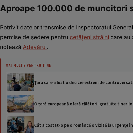
Aproape 100.000 de muncitori st
Potrivit datelor transmise de Inspectoratul Genera
permise de ședere pentru
cetățeni străini
care au 
notează
Adevărul
.
MAI MULTE PENTRU TINE
Țara care a luat o decizie extrem de controversată
O țară europeană oferă călătorii gratuite tinerilor
Cât a costat-o pe o româncă o vizită la urgențe în