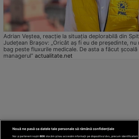
Adrian Veștea, reacție la situația deplorabilă din Spit
Județean Brașov: „Oricât aș fi eu de președinte, nu
bag peste fluxurile medicale. De asta a făcut școală
managerul”
actualitate.net
Nouă ne pasă ca datele tale personale să rămână confidențiale
Noi și partenerii noștri
606
stocăm și/sau accesăm informații pe dispozitivul dvs., precum identificatorii