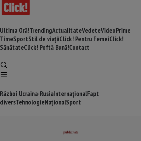
Ultima Oră!
Trending
Actualitate
Vedete
Video
Prime
Time
Sport
Stil de viață
Click! Pentru Femei
Click!
Sănătate
Click! Poftă Bună!
Contact
Război Ucraina-Rusia
Internațional
Fapt
divers
Tehnologie
Național
Sport