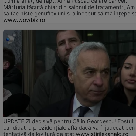
Cum a aflat, de fapt, Alina Pușcău că are cancer.
Mărturia făcută chiar din salonul de tratament: „Am
să fac niște genuflexiuni și a început să mă înțepe s
www.wowbiz.ro
UPDATE Zi decisivă pentru Călin Georgescu! Fostul
candidat la prezidențiale află dacă va fi judecat pen
tentativă de lovitură de stat
www.stirilekanald.ro