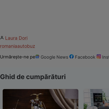
Laura Dori
romania
autobuz
Urmărește-ne pe
Google News
Facebook
In
Ghid de cumpărături