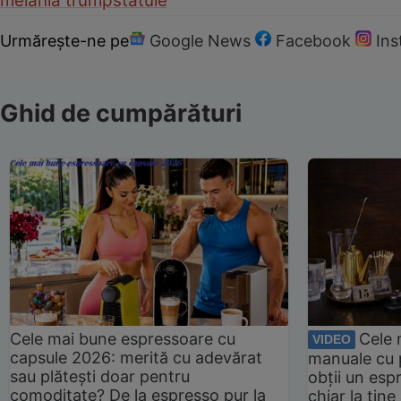
melania trump
statuie
Urmărește-ne pe
Google News
Facebook
In
Ghid de cumpărături
Cele mai bune espressoare cu
Cele 
VIDEO
capsule 2026: merită cu adevărat
manuale cu 
sau plătești doar pentru
obții un esp
comoditate? De la espresso pur la
chiar la tin