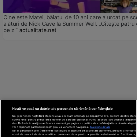
Cine este Matei, băiatul de 10 ani care a urcat pe s
alături de Nick Cave la Summer Well. „Citește patru 
pe zi”
actualitate.net
Nouă ne pasă ca datele tale personale să rămână confidențiale
Noi și partenerii noștri
606
stocăm și/sau accesăm informații pe dispozitivul dvs., precum identificatorii
cookie unici pentru prelucrarea datelor cu caracter personal. Puteți accepta sau gestiona alegerile
dvs. făcând clic mai jos sau în orice moment, pe pagina cu politica de confidențialitate. Aceste alegeri
vor fi raportate partenerilor noștri și nu vă vor afecta navigarea.
Mai multe detalii
Noi si partenerii nostri (retelele de socializare si agentiile de publicitate partenere, precum si furnizorii
nostri de servicii de date analitice) prelucram date pentru a permite website-ului sa functioneze,