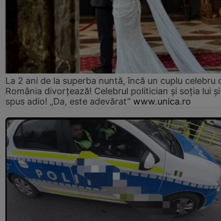
La 2 ani de la superba nuntă, încă un cuplu celebru 
România divorțează! Celebrul politician și soția lui ș
spus adio! „Da, este adevărat”
www.unica.ro