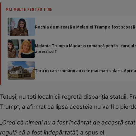
MAI MULTE PENTRU TINE
Rochia de mireasă a Melaniei Trump a fost scoasă 
Melania Trump a lăudat o româncă pentru curajul 
apreciază?
Țara în care românii au cele mai mari salarii. Apr
Totuși, nu toți localnicii regretă dispariția statuii. 
Trump”, a afirmat că lipsa acesteia nu va fi o pier
„Cred că nimeni nu a fost încântat de această sta
regulă că a fost îndepărtată”,
a spus el.