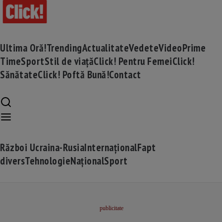
Ultima Oră!
Trending
Actualitate
Vedete
Video
Prime
Time
Sport
Stil de viață
Click! Pentru Femei
Click!
Sănătate
Click! Poftă Bună!
Contact
Război Ucraina-Rusia
Internațional
Fapt
divers
Tehnologie
Național
Sport