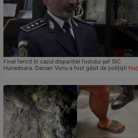
Final fericit în cazul dispariției fostului șef SIC
Hunedoara. Dacian Vonu a fost găsit de polițiști
Naț