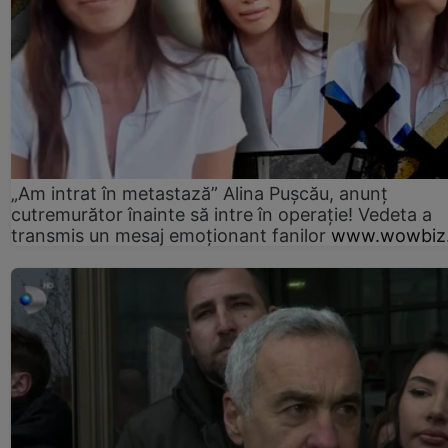
„Am intrat în metastază” Alina Pușcău, anunț
cutremurător înainte să intre în operație! Vedeta a
transmis un mesaj emoționant fanilor
www.wowbiz.