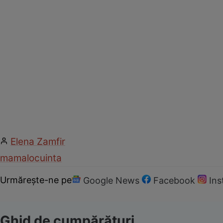
Elena Zamfir
mama
locuinta
Urmărește-ne pe
Google News
Facebook
In
Ghid de cumpărături