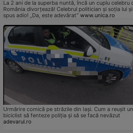
La 2 ani de la superba nuntă, încă un cuplu celebru 
România divorțează! Celebrul politician și soția lui ș
spus adio! „Da, este adevărat”
www.unica.ro
Urmărire comică pe străzile din Iași. Cum a reușit u
biciclist să fenteze poliția și să se facă nevăzut
adevarul.ro