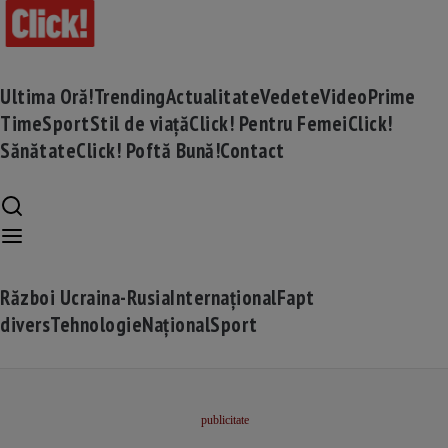
Ultima Oră!
Trending
Actualitate
Vedete
Video
Prime
Time
Sport
Stil de viață
Click! Pentru Femei
Click!
Sănătate
Click! Poftă Bună!
Contact
Război Ucraina-Rusia
Internațional
Fapt
divers
Tehnologie
Național
Sport