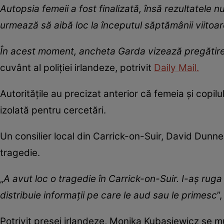
Autopsia femeii a fost finalizată, însă rezultatele n
urmează să aibă loc la începutul săptămânii viitoare
În acest moment, ancheta Garda vizează pregătire
cuvânt al poliției irlandeze, potrivit
Daily Mail.
Autoritățile au precizat anterior că femeia și copilul
izolată pentru cercetări.
Un consilier local din Carrick-on-Suir, David Dunn
tragedie.
„
A avut loc o tragedie în Carrick-on-Suir. I-aș ru
distribuie informații pe care le aud sau le primesc
”
Potrivit presei irlandeze, Monika Kubasiewicz se mu