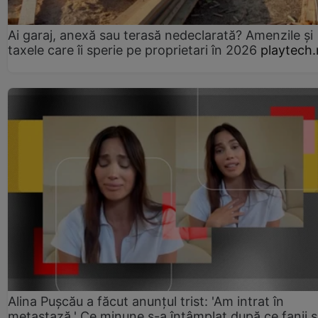
Ai garaj, anexă sau terasă nedeclarată? Amenzile și
taxele care îi sperie pe proprietari în 2026
playtech.
Alina Pușcău a făcut anunțul trist: 'Am intrat în
metastază.' Ce minune s-a întâmplat după ce fanii 