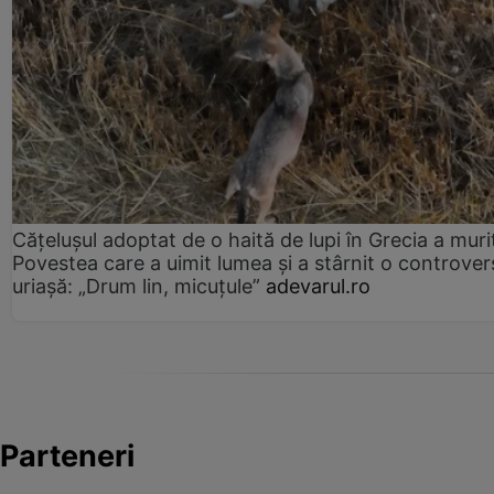
Cățelușul adoptat de o haită de lupi în Grecia a muri
Povestea care a uimit lumea și a stârnit o controver
uriașă: „Drum lin, micuțule”
adevarul.ro
Parteneri