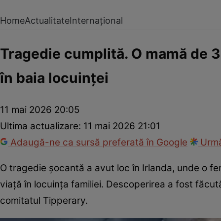
Home
Actualitate
Internațional
Tragedie cumplită. O mamă de 33 
în baia locuinței
11 mai 2026 20:05
Ultima actualizare:
11 mai 2026 21:01
Adaugă-ne ca sursă preferată în Google
Urmă
O tragedie șocantă a avut loc în Irlanda, unde o fe
viață în locuința familiei. Descoperirea a fost făcu
comitatul Tipperary.