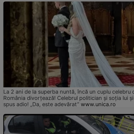
La 2 ani de la superba nuntă, încă un cuplu celebru 
România divorțează! Celebrul politician și soția lui ș
spus adio! „Da, este adevărat”
www.unica.ro