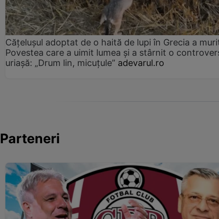
Cățelușul adoptat de o haită de lupi în Grecia a muri
Povestea care a uimit lumea și a stârnit o controver
uriașă: „Drum lin, micuțule”
adevarul.ro
Parteneri