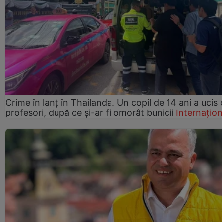
Crime în lanț în Thailanda. Un copil de 14 ani a ucis 
profesori, după ce și-ar fi omorât bunicii
Internațion