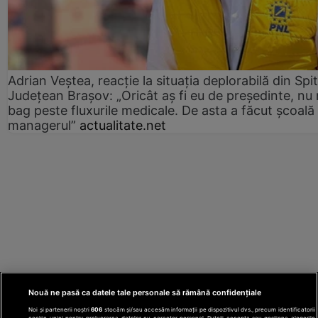
Adrian Veștea, reacție la situația deplorabilă din Spit
Județean Brașov: „Oricât aș fi eu de președinte, nu
bag peste fluxurile medicale. De asta a făcut școală
managerul”
actualitate.net
Nouă ne pasă ca datele tale personale să rămână confidențiale
Noi și partenerii noștri
606
stocăm și/sau accesăm informații pe dispozitivul dvs., precum identificatorii
cookie unici pentru prelucrarea datelor cu caracter personal. Puteți accepta sau gestiona alegerile