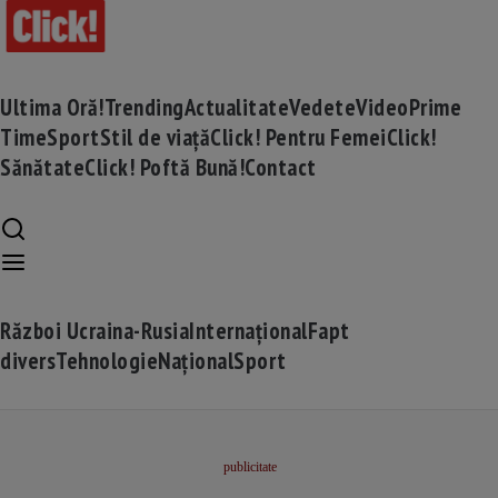
Ultima Oră!
Trending
Actualitate
Vedete
Video
Prime
Time
Sport
Stil de viață
Click! Pentru Femei
Click!
Sănătate
Click! Poftă Bună!
Contact
Război Ucraina-Rusia
Internațional
Fapt
divers
Tehnologie
Național
Sport