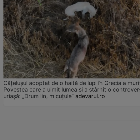
Cățelușul adoptat de o haită de lupi în Grecia a muri
Povestea care a uimit lumea și a stârnit o controver
uriașă: „Drum lin, micuțule”
adevarul.ro