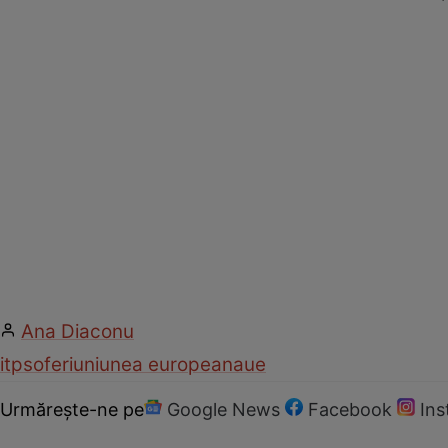
Ana Diaconu
itp
soferi
uniunea europeana
ue
Urmărește-ne pe
Google News
Facebook
In