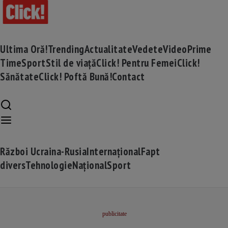
Ultima Oră!
Trending
Actualitate
Vedete
Video
Prime
Time
Sport
Stil de viață
Click! Pentru Femei
Click!
Sănătate
Click! Poftă Bună!
Contact
Război Ucraina-Rusia
Internațional
Fapt
divers
Tehnologie
Național
Sport