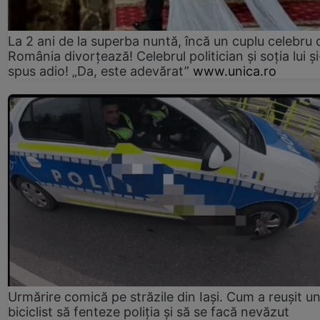
La 2 ani de la superba nuntă, încă un cuplu celebru 
România divorțează! Celebrul politician și soția lui ș
spus adio! „Da, este adevărat”
www.unica.ro
Urmărire comică pe străzile din Iași. Cum a reușit u
biciclist să fenteze poliția și să se facă nevăzut