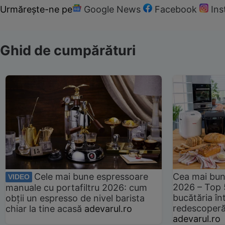
Urmărește-ne pe
Google News
Facebook
In
Ghid de cumpărături
Cele mai bune espressoare
Cea mai bun
VIDEO
2026 – Top 
manuale cu portafiltru 2026: cum
bucătăria înt
obții un espresso de nivel barista
redescoperă 
chiar la tine acasă
adevarul.ro
adevarul.ro