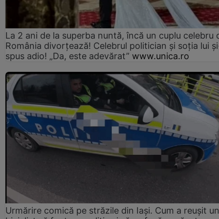
La 2 ani de la superba nuntă, încă un cuplu celebru 
România divorțează! Celebrul politician și soția lui ș
spus adio! „Da, este adevărat”
www.unica.ro
Urmărire comică pe străzile din Iași. Cum a reușit u