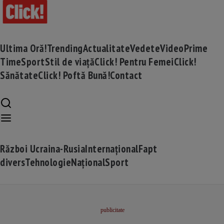
Ultima Oră!
Trending
Actualitate
Vedete
Video
Prime
Time
Sport
Stil de viață
Click! Pentru Femei
Click!
Sănătate
Click! Poftă Bună!
Contact
Război Ucraina-Rusia
Internațional
Fapt
divers
Tehnologie
Național
Sport