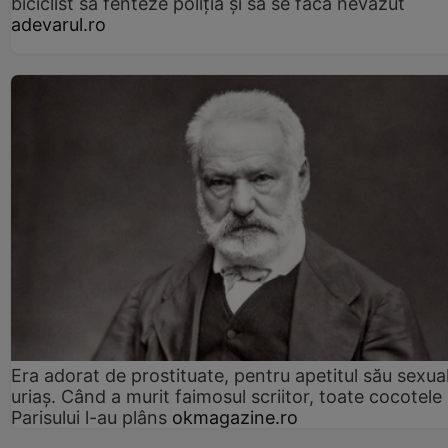
biciclist să fenteze poliția și să se facă nevăzut
adevarul.ro
Era adorat de prostituate, pentru apetitul său sexua
uriaș. Când a murit faimosul scriitor, toate cocotele
Parisului l-au plâns
okmagazine.ro