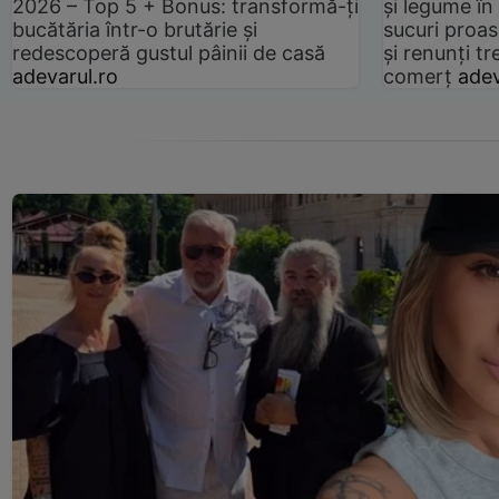
2026 – Top 5 + Bonus: transformă-ți
și legume în
bucătăria într-o brutărie și
sucuri proas
redescoperă gustul pâinii de casă
și renunți tr
adevarul.ro
comerț
adev