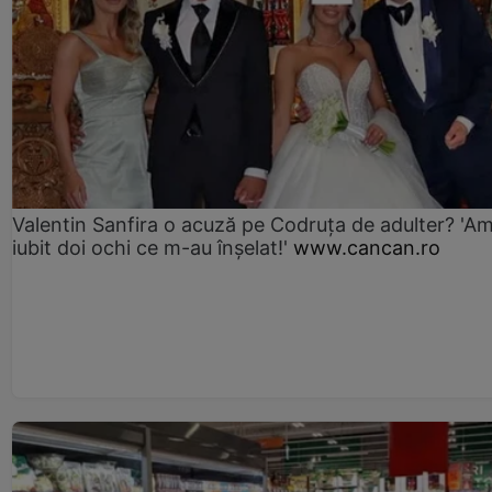
Valentin Sanfira o acuză pe Codruța de adulter? 'A
iubit doi ochi ce m-au înșelat!'
www.cancan.ro