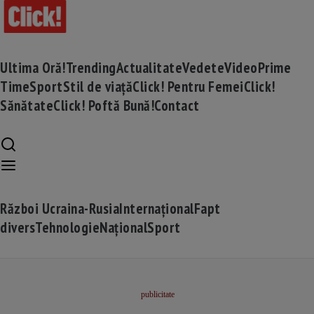
Ultima Oră!
Trending
Actualitate
Vedete
Video
Prime
Time
Sport
Stil de viață
Click! Pentru Femei
Click!
Sănătate
Click! Poftă Bună!
Contact
Război Ucraina-Rusia
Internațional
Fapt
divers
Tehnologie
Național
Sport