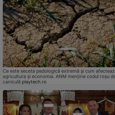
Ce este seceta pedologică extremă și cum afectea
agricultura și economia. ANM menține codul roșu d
caniculă
playtech.ro