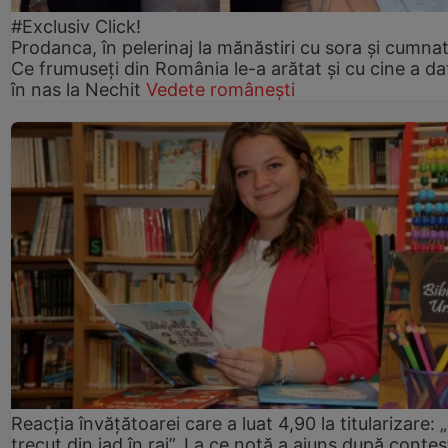
#Exclusiv Click!
Prodanca, în pelerinaj la mănăstiri cu sora și cumnat
Ce frumuseți din România le-a arătat și cu cine a da
în nas la Nechit
Vedete românești
Reacția învățătoarei care a luat 4,90 la titularizare:
trecut din iad în rai”. La ce notă a ajuns după contes