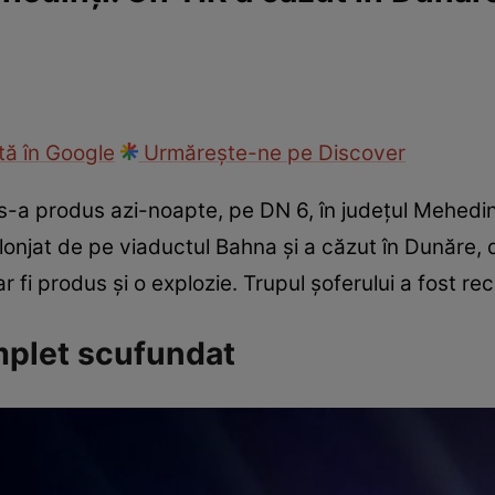
ie
Național
Sport
ă în Google
Urmărește-ne pe Discover
s-a produs azi-noapte, pe DN 6, în județul Mehedinți
 plonjat de pe viaductul Bahna și a căzut în Dunăre,
r fi produs și o explozie. Trupul șoferului a fost r
mplet scufundat