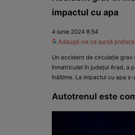
impactul cu apa
Război Ucraina-Rusia
Internațional
Fapt divers
Tehnolog
4 iunie 2024 8:54
Adaugă-ne ca sursă preferat
Un accident de circulație grav 
înmatriculat în județul Arad, a
înălțime. La impactul cu apa s-a
Autotrenul este co