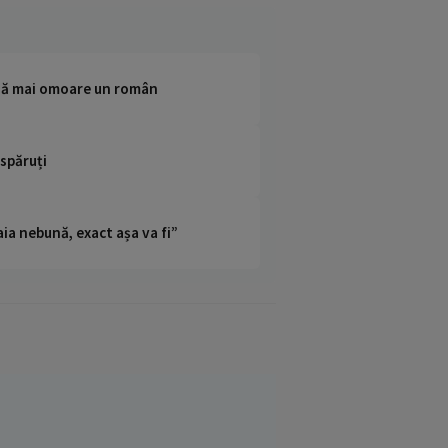
at să mai omoare un român
ispăruți
ia nebună, exact așa va fi”