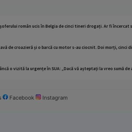
 șoferului român ucis în Belgia de cinci tineri drogați. Ar fi încerc
vă de croazieră și o barcă cu motor s-au ciocnit. Doi morți, cinci d
ncă o vizită la urgențe în SUA: „Dacă vă așteptați la vreo sumă de a
s
Facebook
Instagram