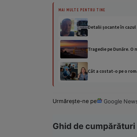
MAI MULTE PENTRU TINE
Detalii șocante în cazul
Tragedie pe Dunăre. O na
Cât a costat-o pe o româ
Urmărește-ne pe
Google New
Ghid de cumpărături