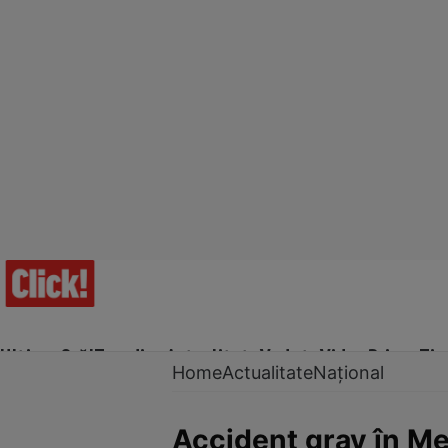
Ultima Oră!
Trending
Actualitate
Vedete
Video
Prime Ti
Home
Actualitate
Național
Accident grav în Meh