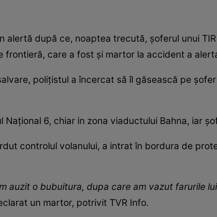
în alertă după ce, noaptea trecută, șoferul unui TIR 
 frontieră, care a fost și martor la accident a alerta
lvare, polițistul a încercat să îl găsească pe șofer 
 Național 6, chiar in zona viaductului Bahna, iar șo
ut controlul volanului, a intrat în bordura de prot
am auzit o bubuitura, dupa care am vazut farurile lu
declarat un martor, potrivit TVR Info.