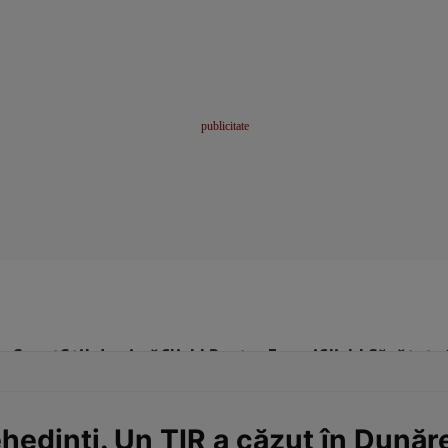
me
Sport
Stil de viață
Click! Pentru Femei
Click! Sănătate
edinți. Un TIR a căzut în Dunăre