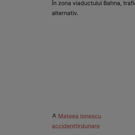
În zona viaductului Bahna, trafi
alternativ.
Mateea Ionescu
accident
tir
dunare