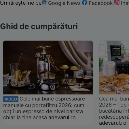
Urmărește-ne pe
Google News
Facebook
In
Ghid de cumpărături
Cele mai bune espressoare
Cea mai bun
VIDEO
2026 – Top 
manuale cu portafiltru 2026: cum
bucătăria înt
obții un espresso de nivel barista
redescoperă 
chiar la tine acasă
adevarul.ro
adevarul.ro