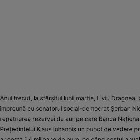
Anul trecut, la sfârșitul lunii martie, Liviu Dragnea
împreună cu senatorul social-democrat Șerban Nico
repatrierea rezervei de aur pe care Banca Națională 
Prețedintelui Klaus Iohannis un punct de vedere pr
ar costa 1,4 milioane de euro, pe când costul anua