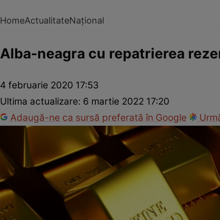
Home
Actualitate
Național
Alba-neagra cu repatrierea rezer
4 februarie 2020 17:53
Ultima actualizare:
6 martie 2022 17:20
Adaugă-ne ca sursă preferată în Google
Urmă