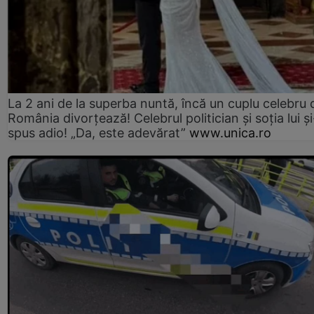
La 2 ani de la superba nuntă, încă un cuplu celebru 
România divorțează! Celebrul politician și soția lui ș
spus adio! „Da, este adevărat”
www.unica.ro