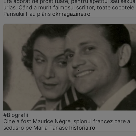
Era adorat de prostituate, pentru apetitul său sexua
uriaș. Când a murit faimosul scriitor, toate cocotele
Parisului l-au plâns
okmagazine.ro
#Biografii
Cine a fost Maurice Nègre, spionul francez care a
sedus-o pe Maria Tănase
historia.ro