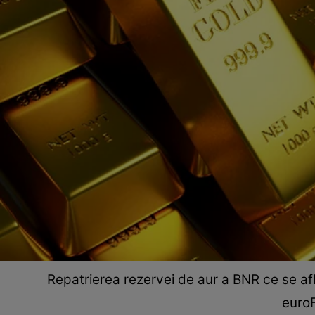
Repatrierea rezervei de aur a BNR ce se afl
euroF