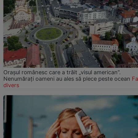
Orașul românesc care a trăit „visul american”.
Nenumărați oameni au ales să plece peste ocean
Fa
divers