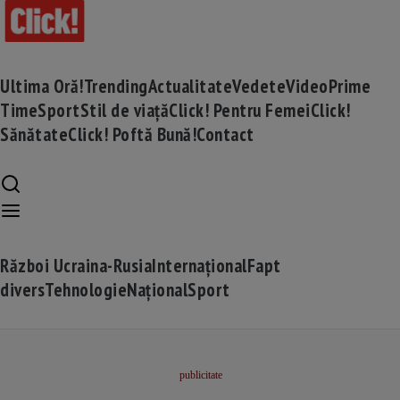
Ultima Oră!
Trending
Actualitate
Vedete
Video
Prime
Time
Sport
Stil de viață
Click! Pentru Femei
Click!
Sănătate
Click! Poftă Bună!
Contact
Război Ucraina-Rusia
Internațional
Fapt
divers
Tehnologie
Național
Sport