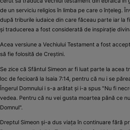
cerut să traducă vechiul testament din ebraică în 
de un serviciu religios în limba pe care o înțeleg. Î
după triburile iudaice din care făceau parte iar la 
și traducerea a fost considerată de inspirație divi
Acea versiune a Vechiului Testament a fost accept
să fie folosită de Creștini.
Se zice că Sfântul Simeon ar fi luat parte la acea t
loc de fecioară la Isaia 7:14, pentru că nu i se păr
Îngerul Domnului i s-a arătat și i-a spus "Nu fi necr
vedea. Pentru că nu vei gusta moartea până ce nu 
Domnul".
Dreptul Simeon și-a dus viața în continuare fără pr