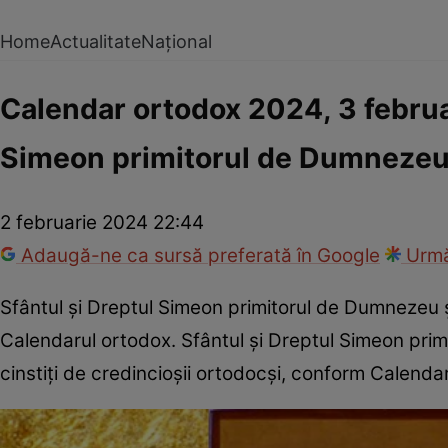
Home
Actualitate
Național
Calendar ortodox 2024, 3 februarie
Simeon primitorul de Dumnezeu 
2 februarie 2024 22:44
Adaugă-ne ca sursă preferată în Google
Urmă
Sfântul și Dreptul Simeon primitorul de Dumnezeu și
Calendarul ortodox. Sfântul și Dreptul Simeon primi
cinstiți de credincioșii ortodocși, conform Calenda