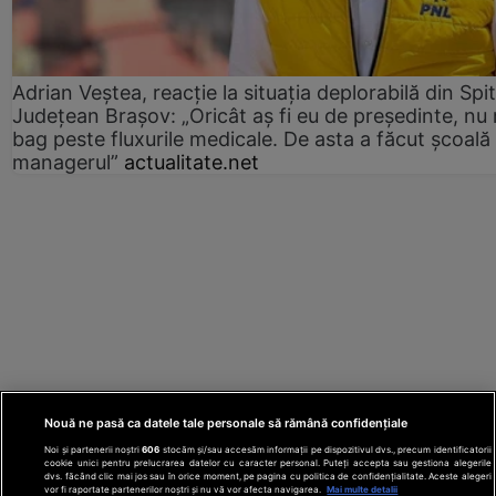
Adrian Veștea, reacție la situația deplorabilă din Spit
Județean Brașov: „Oricât aș fi eu de președinte, nu
bag peste fluxurile medicale. De asta a făcut școală
managerul”
actualitate.net
Nouă ne pasă ca datele tale personale să rămână confidențiale
Noi și partenerii noștri
606
stocăm și/sau accesăm informații pe dispozitivul dvs., precum identificatorii
cookie unici pentru prelucrarea datelor cu caracter personal. Puteți accepta sau gestiona alegerile
dvs. făcând clic mai jos sau în orice moment, pe pagina cu politica de confidențialitate. Aceste alegeri
vor fi raportate partenerilor noștri și nu vă vor afecta navigarea.
Mai multe detalii