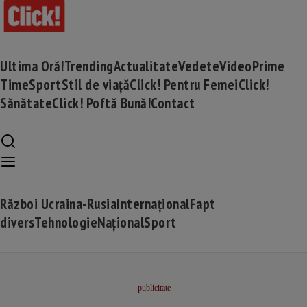
Ultima Oră!
Trending
Actualitate
Vedete
Video
Prime
Time
Sport
Stil de viață
Click! Pentru Femei
Click!
Sănătate
Click! Poftă Bună!
Contact
Război Ucraina-Rusia
Internațional
Fapt
divers
Tehnologie
Național
Sport