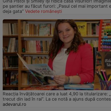
Gina Pistol și Smiley își ridică casa visurilor! Imaginil
pe șantier au făcut furori: „Pasul cel mai important 
deja gata”
Vedete românești
Reacția învățătoarei care a luat 4,90 la titularizare:
trecut din iad în rai”. La ce notă a ajuns după contes
adevarul.ro