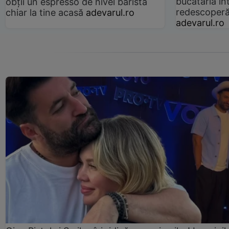
bucătăria înt
obții un espresso de nivel barista
redescoperă 
chiar la tine acasă
adevarul.ro
adevarul.ro