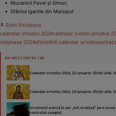
Mucenicii Pavel și Simon;
Sfântul Igantie din Mariopol
Sorin Vintzeanu
calendar ortodox 2024
calendar crestin ortodox 2
religioase 2024
sfinti
sfinti calendar ortodox
sarbato
MAI MULTE PENTRU TINE
Calendar ortodox 2024, 23 ianuarie. Sfinții zilei. 
Calendar ortodox 2024, 24 ianuarie. Sfinții zilei. 
Ucrainenii aruncă în aer „tot ce mișcă” pe o șose
controlat complet