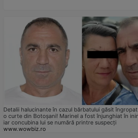
Detalii halucinante în cazul bărbatului găsit îngropat
o curte din Botoșani! Marinel a fost înjunghiat în ini
iar concubina lui se numără printre suspecți
www.wowbiz.ro