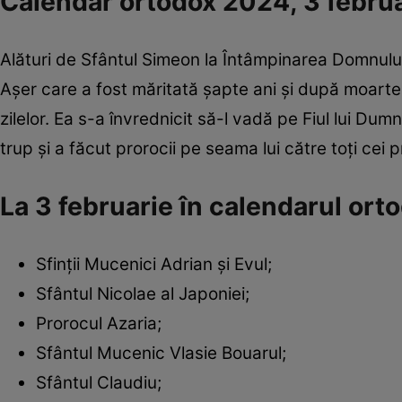
Calendar ortodox 2024, 3 februari
Alături de Sfântul Simeon la Întâmpinarea Domnului a
Așer care a fost măritată șapte ani și după moartea
zilelor. Ea s-a învrednicit să-l vadă pe Fiul lui Du
trup și a făcut prorocii pe seama lui către toți cei 
La 3 februarie în calendarul or
Sfinții Mucenici Adrian și Evul;
Sfântul Nicolae al Japoniei;
Prorocul Azaria;
Sfântul Mucenic Vlasie Bouarul;
Sfântul Claudiu;