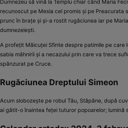
Dumnezeu să vină la Templu chiar când Maria Fecioar
recunoscut pe Mesia cel promis și pe Preacurata sa 
prunc în brațe și și-a rostit rugăciunea iar pe Mari
dumnezeiești.
A profețit Măicuței Sfinte despre patimile pe care 
sabia mâhnirii și a necazului prin care va trece s
spânzurat pe Cruce.
Rugăciunea Dreptului Simeon
Acum slobozește pe robul Tău, Stăpâne, după cuvân
ai gătit-o înaintea feței tuturor popoarelor; lumină