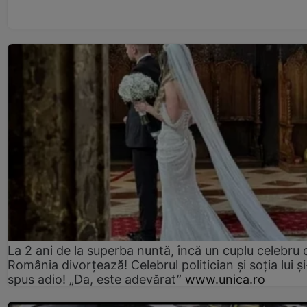
La 2 ani de la superba nuntă, încă un cuplu celebru 
România divorțează! Celebrul politician și soția lui ș
spus adio! „Da, este adevărat”
www.unica.ro