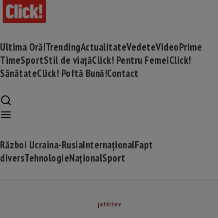
Ultima Oră!
Trending
Actualitate
Vedete
Video
Prime
Time
Sport
Stil de viață
Click! Pentru Femei
Click!
Sănătate
Click! Poftă Bună!
Contact
Război Ucraina-Rusia
Internațional
Fapt
divers
Tehnologie
Național
Sport