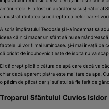
împăratului Teodosie cel Mic. Viața lui este cunoscu
amănuntele. El a fost un apărător și susținător al 
a mustrat răutatea și nedreptatea celor care-l vo
A scris împăratului Teodosie și l-a îndemnat să adu
ideea că nici măcar un sfânt să nu se mândrească cu
faptele lui vor fi mai luminoase. și-i mai învață pe
că oricât de înduhovnicit este de ispită nu va scă
El dă drept pildă picătura de apă care dacă va căde
chiar dacă aparent piatra este mai tare ca apa. Cuv
o păzim de păcat dar și sufletul să fie ferit de gând
Troparul Sfântului Cuvios Isidor