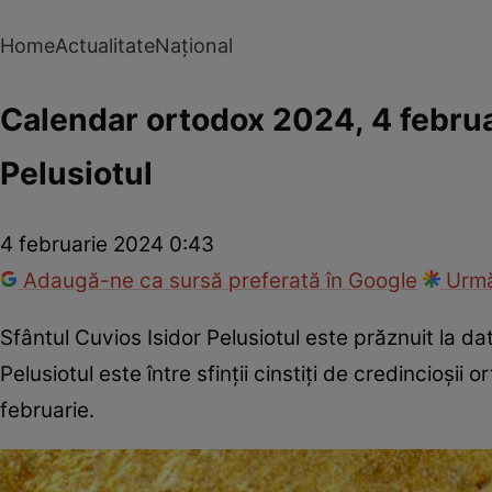
Home
Actualitate
Național
Calendar ortodox 2024, 4 februari
Pelusiotul
4 februarie 2024 0:43
Adaugă-ne ca sursă preferată în Google
Urmă
Sfântul Cuvios Isidor Pelusiotul este prăznuit la da
Pelusiotul este între sfinții cinstiți de credincioș
februarie.