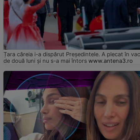
Țara căreia i-a dispărut Președintele. A plecat în va
de două luni și nu s-a mai întors
www.antena3.ro