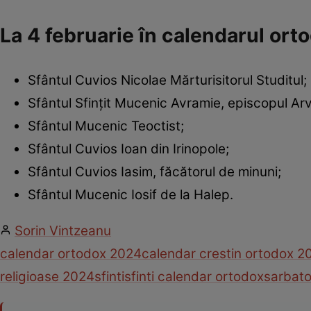
La 4 februarie în calendarul or
Sfântul Cuvios Nicolae Mărturisitorul Studitul;
Sfântul Sfințit Mucenic Avramie, episcopul Arvil
Sfântul Mucenic Teoctist;
Sfântul Cuvios Ioan din Irinopole;
Sfântul Cuvios Iasim, făcătorul de minuni;
Sfântul Mucenic Iosif de la Halep.
Sorin Vintzeanu
calendar ortodox 2024
calendar crestin ortodox 2
religioase 2024
sfinti
sfinti calendar ortodox
sarbato