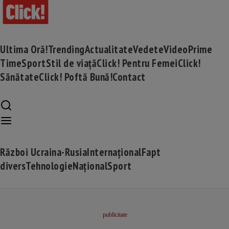
Ultima Oră!
Trending
Actualitate
Vedete
Video
Prime
Time
Sport
Stil de viață
Click! Pentru Femei
Click!
Sănătate
Click! Poftă Bună!
Contact
Război Ucraina-Rusia
Internațional
Fapt
divers
Tehnologie
Național
Sport