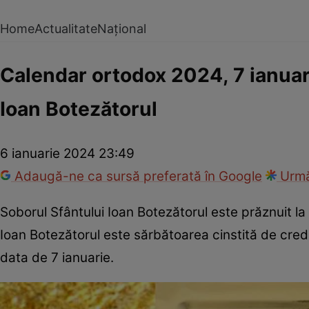
Home
Actualitate
Național
Calendar ortodox 2024, 7 ianuari
Ioan Botezătorul
6 ianuarie 2024 23:49
Adaugă-ne ca sursă preferată în Google
Urmă
Soborul Sfântului Ioan Botezătorul este prăznuit la
Ioan Botezătorul este sărbătoarea cinstită de cred
data de 7 ianuarie.