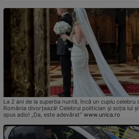
La 2 ani de la superba nuntă, încă un cuplu celebru 
România divorțează! Celebrul politician și soția lui ș
spus adio! „Da, este adevărat”
www.unica.ro