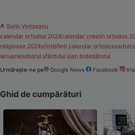
Sorin Vintzeanu
calendar ortodox 2024
calendar crestin ortodox 2
religioase 2024
sfinti
sfinti calendar ortodox
sarbato
ianuarie
soborul sfântului ioan botezătorul
Urmărește-ne pe
Google News
Facebook
In
Ghid de cumpărături