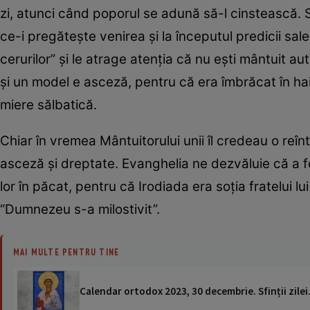
zi, atunci când poporul se adună să-l cinstească. S
ce-i pregătește venirea și la începutul predicii sal
cerurilor” și le atrage atenția că nu ești mântuit a
și un model e asceză, pentru că era îmbrăcat în ha
miere sălbatică.
Chiar în vremea Mântuitorului unii îl credeau o reî
asceză și dreptate. Evanghelia ne dezvăluie că a fo
lor în păcat, pentru că Irodiada era soția fratelui 
“Dumnezeu s-a milostivit”.
MAI MULTE PENTRU TINE
Calendar ortodox 2023, 30 decembrie. Sfinții zilei