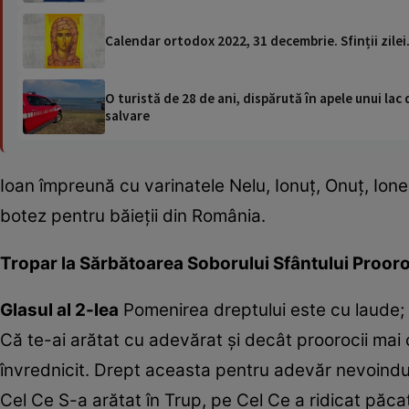
Calendar ortodox 2022, 31 decembrie. Sfinții zil
O turistă de 28 de ani, dispărută în apele unui lac 
salvare
Ioan împreună cu varinatele Nelu, Ionuț, Onuț, Ione
botez pentru băieții din România.
Tropar la Sărbătoarea Soborului Sfântului Proor
Glasul al 2-lea
Pomenirea dreptului este cu laude; i
Că te-ai arătat cu adevărat și decât proorocii mai 
învrednicit. Drept aceasta pentru adevăr nevoindu
Cel Ce S-a arătat în Trup, pe Cel Ce a ridicat păcat