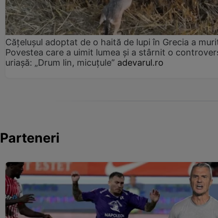
Cățelușul adoptat de o haită de lupi în Grecia a muri
Povestea care a uimit lumea și a stârnit o controver
uriașă: „Drum lin, micuțule”
adevarul.ro
Parteneri