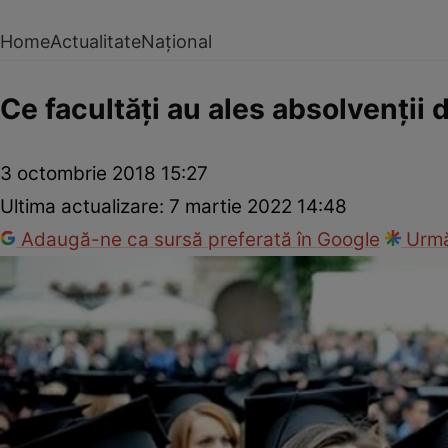
Home
Actualitate
Național
Ce facultăţi au ales absolvenţii 
3 octombrie 2018 15:27
Ultima actualizare:
7 martie 2022 14:48
Adaugă-ne ca sursă preferată în Google
Urmă