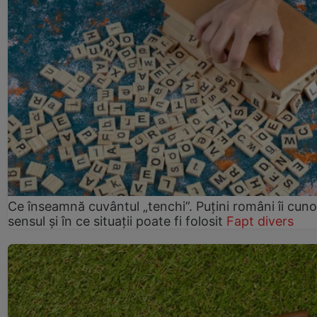
Ce înseamnă cuvântul „tenchi”. Puțini români îi cun
sensul și în ce situații poate fi folosit
Fapt divers