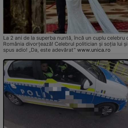
La 2 ani de la superba nuntă, încă un cuplu celebru 
România divorțează! Celebrul politician și soția lui ș
spus adio! „Da, este adevărat”
www.unica.ro