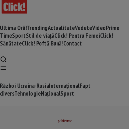
Ultima Oră!
Trending
Actualitate
Vedete
Video
Prime
Time
Sport
Stil de viață
Click! Pentru Femei
Click!
Sănătate
Click! Poftă Bună!
Contact
Război Ucraina-Rusia
Internațional
Fapt
divers
Tehnologie
Național
Sport