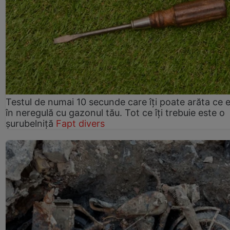
Testul de numai 10 secunde care îți poate arăta ce 
în neregulă cu gazonul tău. Tot ce îți trebuie este o
șurubelniță
Fapt divers