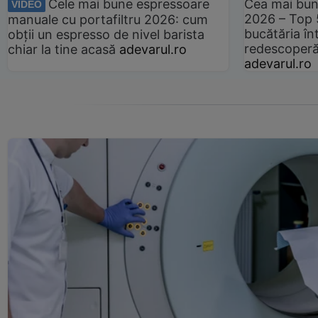
Cele mai bune espressoare
Cea mai bun
VIDEO
2026 – Top 
manuale cu portafiltru 2026: cum
bucătăria înt
obții un espresso de nivel barista
redescoperă 
chiar la tine acasă
adevarul.ro
adevarul.ro