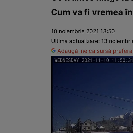
Cum va fi vremea în
Război Ucraina-Rusia
Internațional
Fapt divers
Tehnolog
10 noiembrie 2021 13:50
Ultima actualizare:
13 noiembri
Adaugă-ne ca sursă preferat