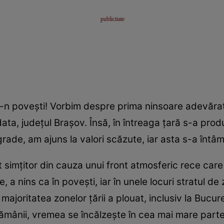
ca-n povești! Vorbim despre prima ninsoare adevăra
ata, județul Brașov. Însă, în întreaga țară s-a prod
rade, am ajuns la valori scăzute, iar asta s-a întâm
it simțitor din cauza unui front atmosferic rece ca
 a nins ca în povești, iar în unele locuri stratul de
 majoritatea zonelor țării a plouat, inclusiv la Bucur
ămânii, vremea se încălzește în cea mai mare parte 