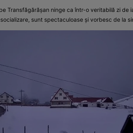
pe Transfăgărășan ninge ca într-o veritabilă zi de i
 socializare, sunt spectaculoase și vorbesc de la si