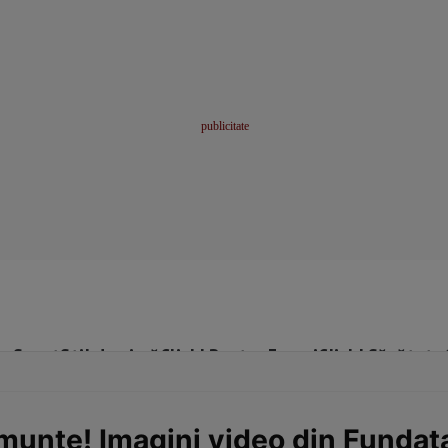
me
Sport
Stil de viață
Click! Pentru Femei
Click! Sănătate
munte! Imagini video din Fundat