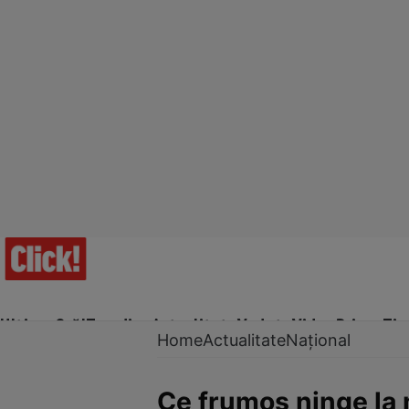
Ultima Oră!
Trending
Actualitate
Vedete
Video
Prime Ti
Home
Actualitate
Național
Ce frumos ninge la 