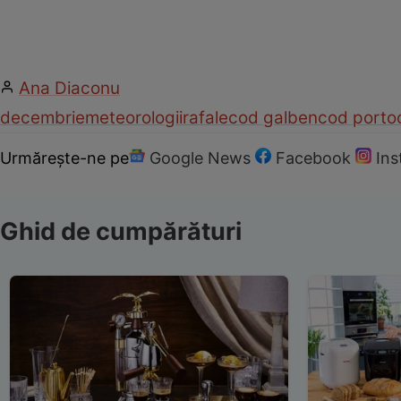
Ana Diaconu
decembrie
meteorologii
rafale
cod galben
cod portoc
Urmărește-ne pe
Google News
Facebook
In
Ghid de cumpărături