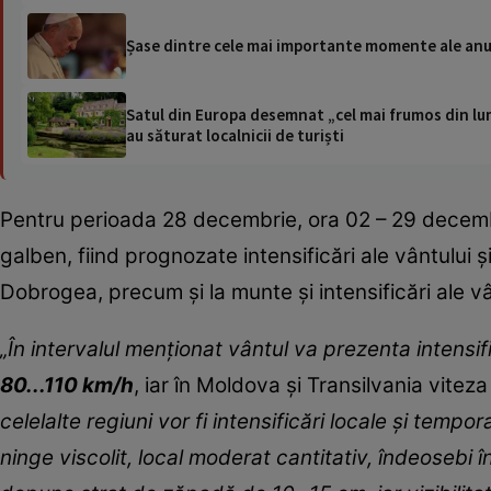
Șase dintre cele mai importante momente ale anu
Satul din Europa desemnat „cel mai frumos din lum
au săturat localnicii de turiști
Pentru perioada 28 decembrie, ora 02 – 29 decembr
galben, fiind prognozate intensificări ale vântului ş
Dobrogea, precum şi la munte şi intensificări ale vân
„În intervalul menţionat vântul va prezenta intensifi
80...110 km/h
, iar în Moldova şi Transilvania vitez
celelalte regiuni vor fi intensificări locale şi tem
ninge viscolit, local moderat cantitativ, îndeosebi în