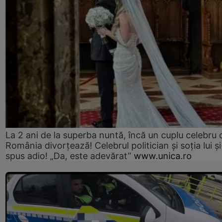
La 2 ani de la superba nuntă, încă un cuplu celebru 
România divorțează! Celebrul politician și soția lui ș
spus adio! „Da, este adevărat”
www.unica.ro