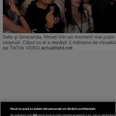
Selly și Smaranda, filmați într-un moment mai puțin
obișnuit. Clipul cu ei a depășit 2 milioane de vizualiz
pe TikTok VIDEO
actualitate.net
Nouă ne pasă ca datele tale personale să rămână confidențiale
Noi și partenerii noștri
606
stocăm și/sau accesăm informații pe dispozitivul dvs., precum identificatorii