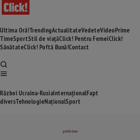
Ultima Oră!
Trending
Actualitate
Vedete
Video
Prime
Time
Sport
Stil de viață
Click! Pentru Femei
Click!
Sănătate
Click! Poftă Bună!
Contact
Război Ucraina-Rusia
Internațional
Fapt
divers
Tehnologie
Național
Sport