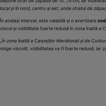
depune strat de zăpadă de 10...15 cm, iar vizibilit
local şi în nord, centru şi est, unde stratul de zăpa
În acelaşi interval, este valabilă şi o avertizare
cod
viscol şi vizibilitate foarte redusă în zona înaltă a 
„În zona înaltă a Carpaţilor Meridionali şi de Curbu
ninge viscolit, vizibilitatea va fi foarte redusă, iar 