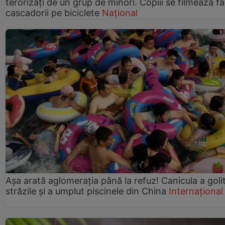
terorizați de un grup de minori. Copiii se filmează f
cascadorii pe biciclete
Național
Așa arată aglomerația până la refuz! Canicula a goli
străzile și a umplut piscinele din China
Internațional