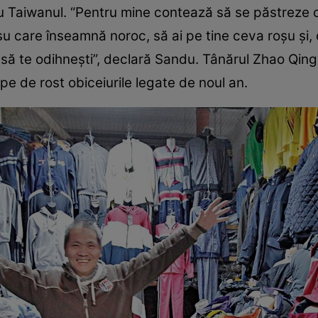
cu Taiwanul. “Pentru mine contează să se păstreze 
şu care înseamnă noroc, să ai pe tine ceva roşu şi, 
r să te odihneşti”, declară Sandu. Tânărul Zhao Qin
 pe de rost obiceiurile legate de noul an.