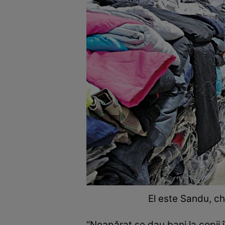
El este Sandu, chi
“Neapărat se dau bani la copii 