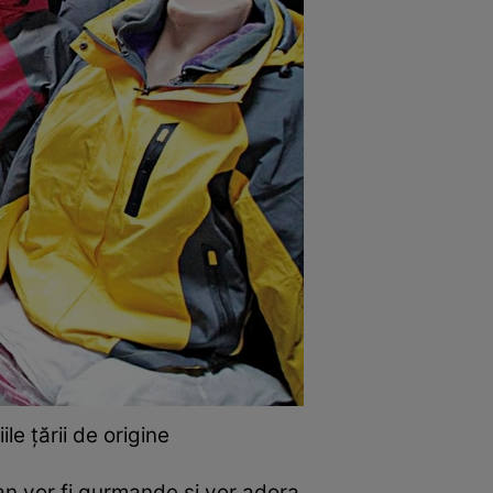
le ţării de origine
 an vor fi gurmande şi vor adora