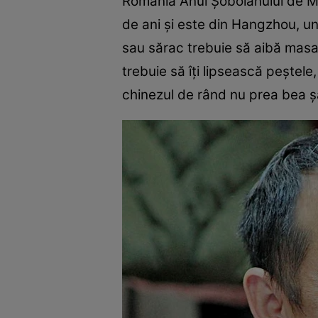
România Anul Şobolanului de Met
de ani şi este din Hangzhou, un 
sau sărac trebuie să aibă masa 
trebuie să îţi lipsească peştele
chinezul de rând nu prea bea şa