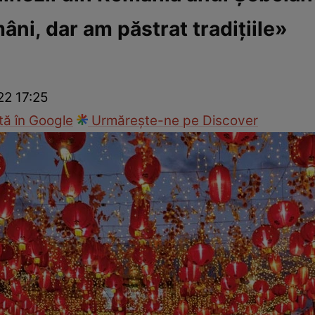
i, dar am păstrat tradiţiile»
ie
Național
Sport
22 17:25
ă în Google
Urmărește-ne pe Discover