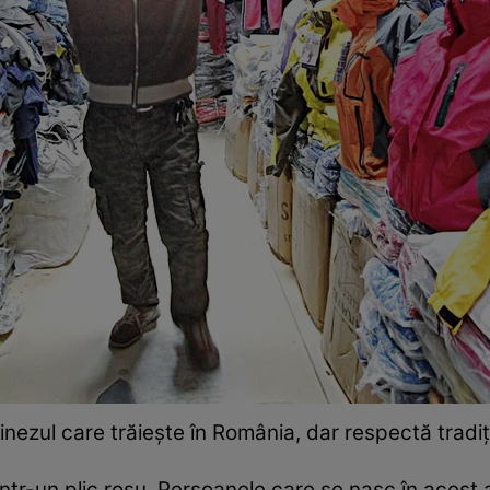
nezul care trăiește în România, dar respectă tradiții
într-un plic roşu. Persoanele care se nasc în acest