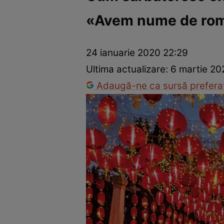
«Avem nume de român
Război Ucraina-Rusia
Internațional
Fapt divers
Tehnolog
24 ianuarie 2020 22:29
Ultima actualizare:
6 martie 20
Adaugă-ne ca sursă preferat