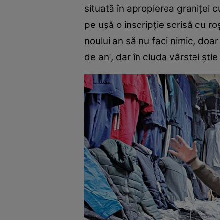
situată în apropierea graniţei 
pe uşă o inscripţie scrisă cu ro
noului an să nu faci nimic, doa
de ani, dar în ciuda vârstei ştie