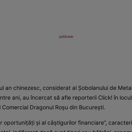
oul an chinezesc, considerat al Şobolanului de Met
tre ani, au încercat să afle reporterii Click! în locul
l Comercial Dragonul Roşu din Bucureşti.
or oportuniţăţi şi al câştigurilor financiare”, caracte