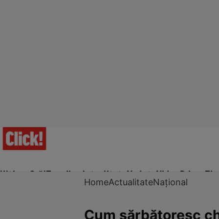
Ultima Oră!
Trending
Actualitate
Vedete
Video
Prime Ti
Home
Actualitate
Național
Cum sărbătoresc chi