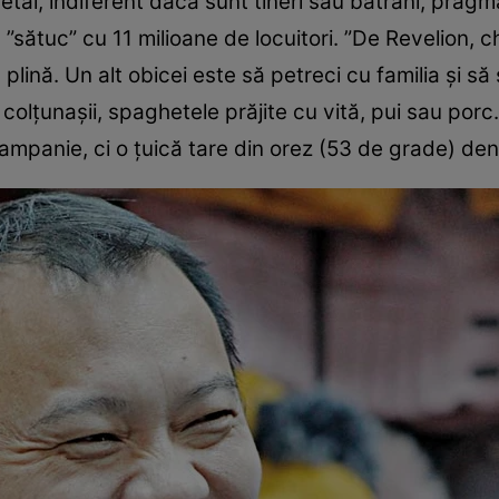
al, indiferent dacă sunt tineri sau bătrâni, pragmat
”sătuc” cu 11 milioane de locuitori. ”De Revelion, c
plină. Un alt obicei este să petreci cu familia şi s
, colţunaşii, spaghetele prăjite cu vită, pui sau porc
mpanie, ci o ţuică tare din orez (53 de grade) denu