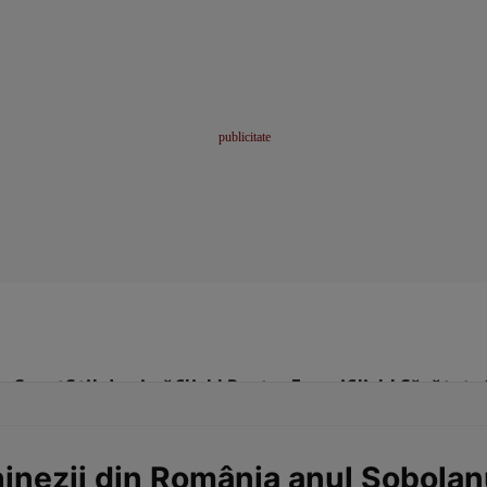
me
Sport
Stil de viață
Click! Pentru Femei
Click! Sănătate
nezii din România anul Șobolanu