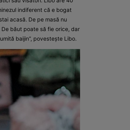
ici sau visători. Libo are 40
hinezul indiferent că e bogat
ă stai acasă. De pe masă nu
. De băut poate să fie orice, dar
mită baijin”, povesteşte Libo.