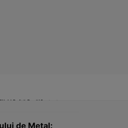
Click! Poftă Bună!
Contact
lui de Metal: