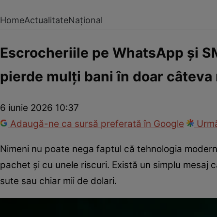
Home
Actualitate
Național
Escrocheriile pe WhatsApp și SM
pierde mulți bani în doar câteva
6 iunie 2026 10:37
Adaugă-ne ca sursă preferată în Google
Urmă
Nimeni nu poate nega faptul că tehnologia modernă
pachet și cu unele riscuri. Există un simplu mesaj c
sute sau chiar mii de dolari.