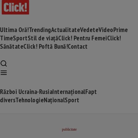
Ultima Oră!
Trending
Actualitate
Vedete
Video
Prime
Time
Sport
Stil de viață
Click! Pentru Femei
Click!
Sănătate
Click! Poftă Bună!
Contact
Război Ucraina-Rusia
Internațional
Fapt
divers
Tehnologie
Național
Sport