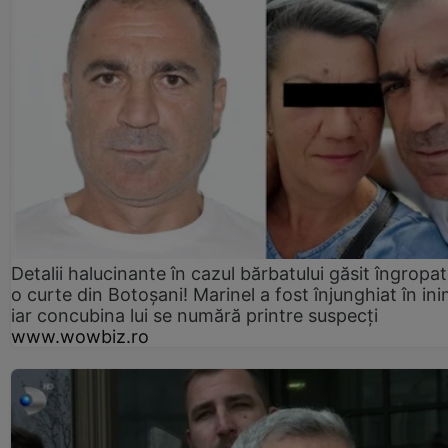
Detalii halucinante în cazul bărbatului găsit îngropat
o curte din Botoșani! Marinel a fost înjunghiat în ini
iar concubina lui se numără printre suspecți
www.wowbiz.ro