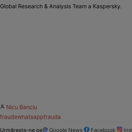
Global Research & Analysis Team a Kaspersky.
Nicu Banciu
fraude
whatsapp
frauda
Urmărește-ne pe
Google News
Facebook
In