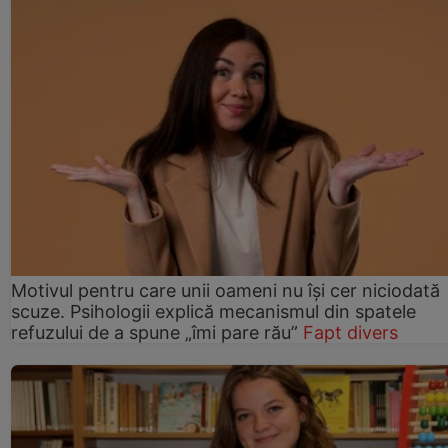
Motivul pentru care unii oameni nu își cer niciodată
scuze. Psihologii explică mecanismul din spatele
refuzului de a spune „îmi pare rău”
Fapt divers