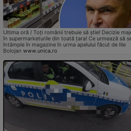
Ultima oră / Toți românii trebuie să știe! Decizie maj
în supermarketurile din toată țara! Ce urmează să s
întâmple în magazine în urma apelului făcut de Ilie
Bolojan
www.unica.ro