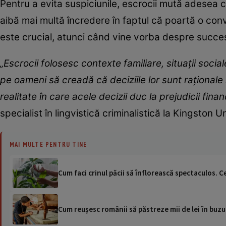
Pentru a evita suspiciunile, escrocii mută adesea 
aibă mai multă încredere în faptul că poartă o conv
este crucial, atunci când vine vorba despre succe
„Escrocii folosesc contexte familiare, situații soci
pe oameni să creadă că deciziile lor sunt raționale ș
realitate în care acele decizii duc la prejudicii fina
specialist în lingvistică criminalistică la Kingston 
MAI MULTE PENTRU TINE
Cum faci crinul păcii să înflorească spectaculos. Cel
Cum reușesc românii să păstreze mii de lei în buz