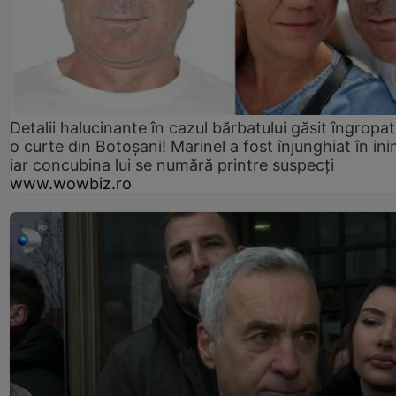
Detalii halucinante în cazul bărbatului găsit îngropat
o curte din Botoșani! Marinel a fost înjunghiat în ini
iar concubina lui se numără printre suspecți
www.wowbiz.ro