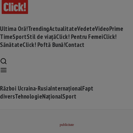
Ultima Oră!
Trending
Actualitate
Vedete
Video
Prime
Time
Sport
Stil de viață
Click! Pentru Femei
Click!
Sănătate
Click! Poftă Bună!
Contact
Război Ucraina-Rusia
Internațional
Fapt
divers
Tehnologie
Național
Sport