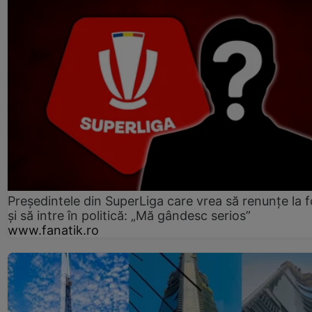
Președintele din SuperLiga care vrea să renunțe la f
și să intre în politică: „Mă gândesc serios”
www.fanatik.ro