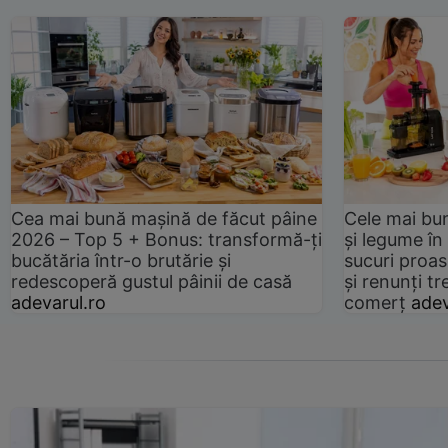
Cea mai bună mașină de făcut pâine
Cele mai bu
2026 – Top 5 + Bonus: transformă-ți
și legume în
bucătăria într-o brutărie și
sucuri proas
redescoperă gustul pâinii de casă
și renunți tr
adevarul.ro
comerț
adev