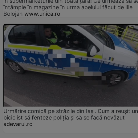
în supermarketurile din toată țara! Ce urmează să s
întâmple în magazine în urma apelului făcut de Ilie
Bolojan
www.unica.ro
Urmărire comică pe străzile din Iași. Cum a reușit u
biciclist să fenteze poliția și să se facă nevăzut
adevarul.ro