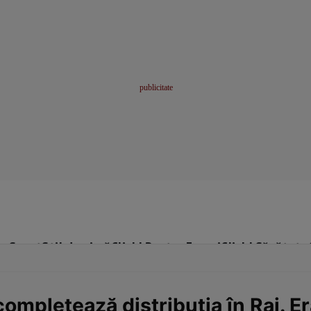
me
Sport
Stil de viață
Click! Pentru Femei
Click! Sănătate
ompletează distribuția în Rai. E