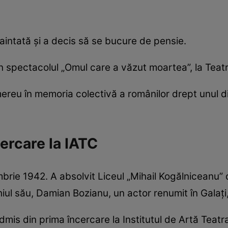
naintată și a decis să se bucure de pensie.
în spectacolul „Omul care a văzut moartea”, la Teatr
eu în memoria colectivă a românilor drept unul din
ercare la IATC
brie 1942. A absolvit Liceul „Mihail Kogălniceanu” 
chiul său, Damian Bozianu, un actor renumit în Galați,
admis din prima încercare la Institutul de Artă Teat