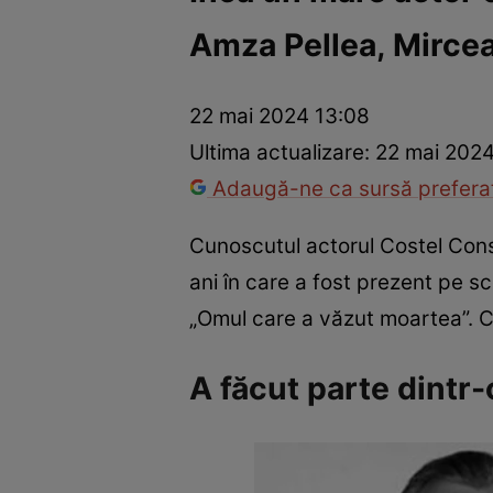
Amza Pellea, Mirce
Război Ucraina-Rusia
Internațional
Fapt divers
Tehnolog
22 mai 2024 13:08
Ultima actualizare:
22 mai 2024
Adaugă-ne ca sursă preferat
Cunoscutul actorul Costel Const
ani în care a fost prezent pe sc
„Omul care a văzut moartea”. C
A făcut parte dintr-