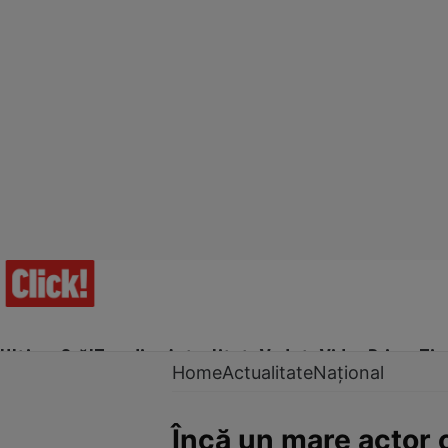
Ultima Oră!
Trending
Actualitate
Vedete
Video
Prime Ti
Home
Actualitate
Național
Încă un mare actor c