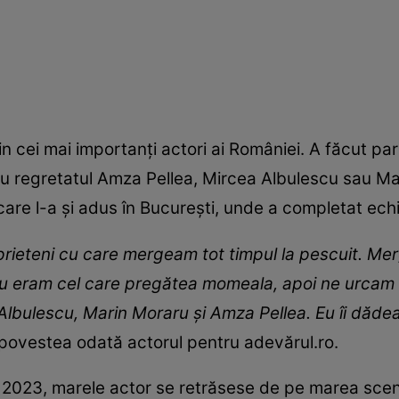
n cei mai importanți actori ai României. A făcut par
cu regretatul Amza Pellea, Mircea Albulescu sau Mari
are l-a și adus în București, unde a completat echi
prieteni cu care mergeam tot timpul la pescuit. M
u. Eu eram cel care pregătea momeala, apoi ne urcam 
Albulescu, Marin Moraru şi Amza Pellea. Eu îi dăde
 povestea odată actorul pentru adevărul.ro.
ie 2023, marele actor se retrăsese de pe marea sce