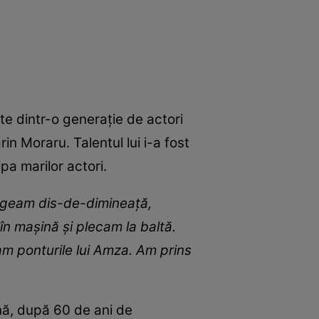
te dintr-o generație de actori
n Moraru. Talentul lui i-a fost
pa marilor actori.
ergeam dis-de-dimineaţă,
în maşină şi plecam la baltă.
am ponturile lui Amza. Am prins
nă, după 60 de ani de