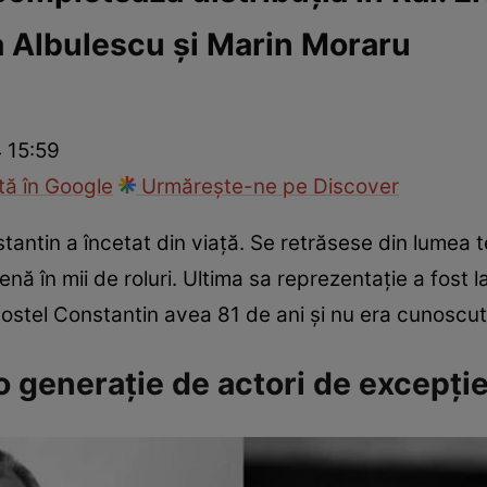
a Albulescu și Marin Moraru
ie
Național
Sport
 15:59
ă în Google
Urmărește-ne pe Discover
antin a încetat din viață. Se retrăsese din lumea t
enă în mii de roluri. Ultima sa reprezentație a fost l
ostel Constantin avea 81 de ani și nu era cunoscu
o generație de actori de excepți