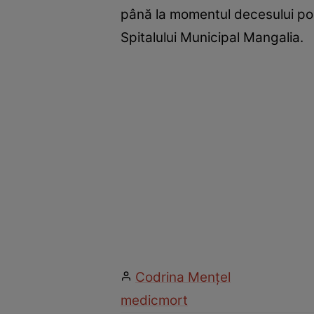
până la momentul decesului pos
Spitalului Municipal Mangalia.
Codrina Mențel
medic
mort