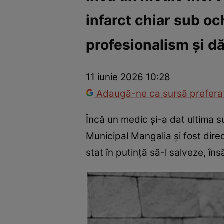
infarct chiar sub oc
Război Ucraina-Rusia
Internațional
Fapt divers
Tehnolog
profesionalism și dă
11 iunie 2026 10:28
Adaugă-ne ca sursă preferat
Încă un medic și-a dat ultima su
Municipal Mangalia și fost direc
stat în putință să-l salveze, îns