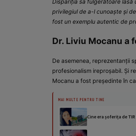
Dispariția sa fulgerătoare lasă 
privilegiul de a-l cunoaște și d
fost un exemplu autentic de pro
Dr. Liviu Mocanu a 
De asemenea, reprezentanții spi
profesionalism ireproșabil. Și 
Mocanu a fost președinte în cad
MAI MULTE PENTRU TINE
Cine era șoferița de TIR 