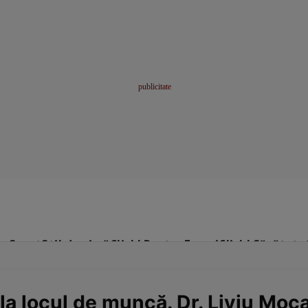
me
Sport
Stil de viață
Click! Pentru Femei
Click! Sănătate
la locul de muncă. Dr. Liviu Moca