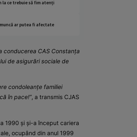
 la ce trebuie să fim atenți
 muncă ar putea fi afectate
ă la conducerea CAS Constanța
ui de asigurări sociale de
re condoleanțe familiei
că în pace!”
, a transmis CJAS
a 1990 și și-a început cariera
cale, ocupând din anul 1999