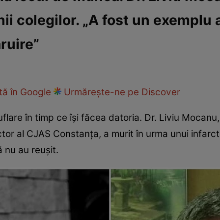
hii colegilor. „A fost un exemplu
ie
Național
Sport
ruire”
ă în Google
Urmărește-ne pe Discover
flare în timp ce își făcea datoria. Dr. Liviu Mocanu, 
tor al CJAS Constanța, a murit în urma unui infarct.
ă nu au reușit.