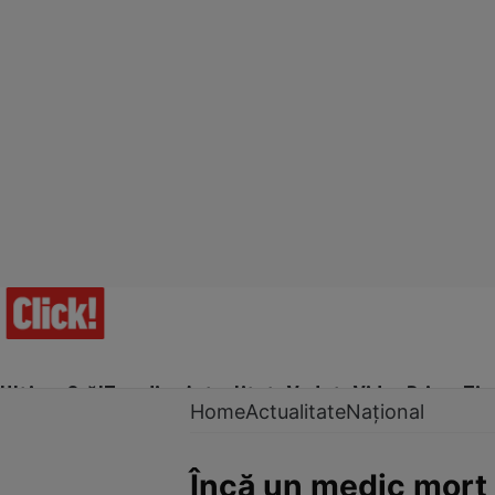
Ultima Oră!
Trending
Actualitate
Vedete
Video
Prime Ti
Home
Actualitate
Național
Încă un medic mort 