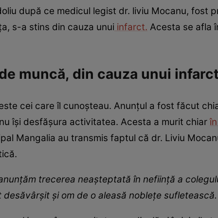
liu după ce medicul legist dr. liviu Mocanu, fost 
a, s-a stins din cauza unui
infarct.
Acesta se afla î
 de muncă, din cauza unui infarc
ste cei care îl cunoșteau. Anunțul a fost făcut chi
nu își desfășura activitatea. Acesta a murit chiar
în
ipal Mangalia au transmis faptul că dr. Liviu Mocan
ică.
anunțăm trecerea neașteptată în neființă a colegulu
t desăvârșit și om de o aleasă noblețe sufletească.