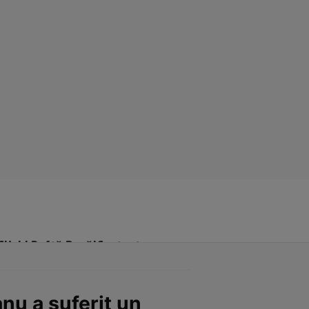
Click! Poftă Bună!
Contact
nu a suferit un