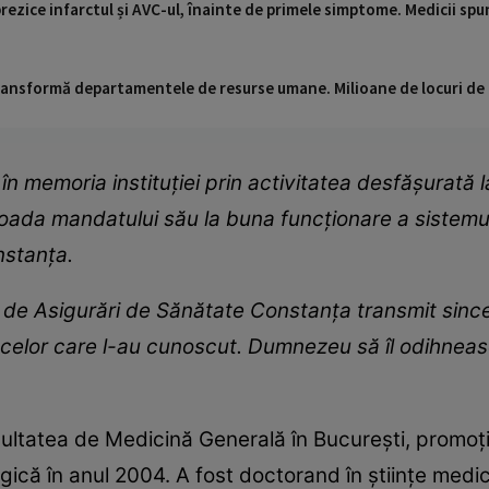
prezice infarctul și AVC-ul, înainte de primele simptome. Medicii spun
 transformă departamentele de resurse umane. Milioane de locuri de
n memoria instituției prin activitatea desfășurat
rioada mandatului său la buna funcționare a sistemul
nstanța.
 de Asigurări de Sănătate Constanța transmit since
or celor care l-au cunoscut. Dumnezeu să îl odihneas
ultatea de Medicină Generală în București, promoți
gică în anul 2004. A fost doctorand în științe medi