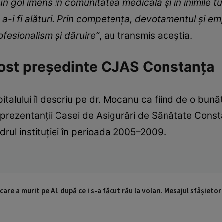
un gol imens în comunitatea medicală și în inimile t
e a-i fi alături. Prin competența, devotamentul și e
fesionalism și dăruire”
, au transmis aceștia.
fost președinte CJAS Constanța
talului îl descriu pe dr. Mocanu ca fiind de o bunăt
reprezentanții Casei de Asigurări de Sănătate Const
rul instituției în perioada 2005–2009.
care a murit pe A1 după ce i s-a făcut rău la volan. Mesajul sfâșietor