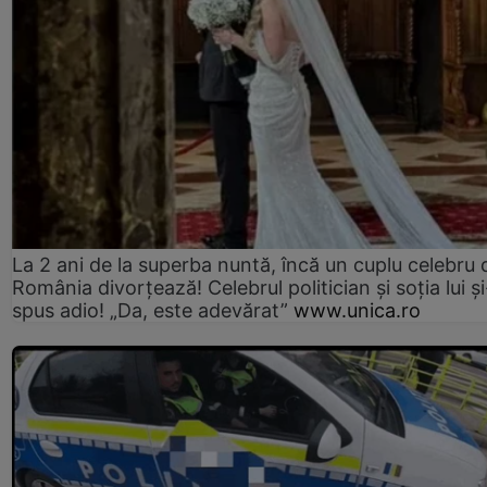
La 2 ani de la superba nuntă, încă un cuplu celebru 
România divorțează! Celebrul politician și soția lui ș
spus adio! „Da, este adevărat”
www.unica.ro