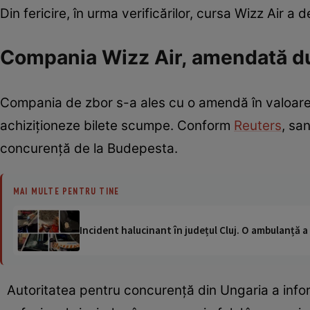
Din fericire, în urma verificărilor, cursa Wizz Air a
Compania Wizz Air, amendată dup
Compania de zbor s-a ales cu o amendă în valoare
achiziționeze bilete scumpe. Conform
Reuters
, sa
concurență de la Budepesta.
MAI MULTE PENTRU TINE
Incident halucinant în județul Cluj. O ambulanță 
Autoritatea pentru concurență din Ungaria a inform