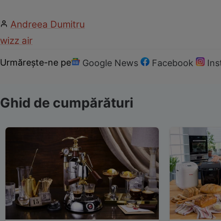
Andreea Dumitru
wizz air
Urmărește-ne pe
Google News
Facebook
In
Ghid de cumpărături