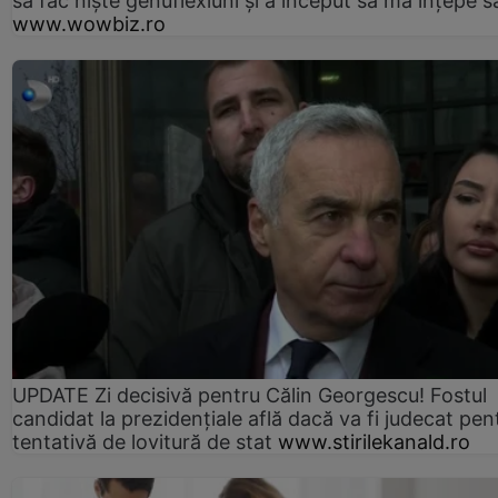
să fac niște genuflexiuni și a început să mă înțepe s
www.wowbiz.ro
UPDATE Zi decisivă pentru Călin Georgescu! Fostul
candidat la prezidențiale află dacă va fi judecat pen
tentativă de lovitură de stat
www.stirilekanald.ro