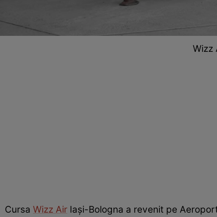
Wizz 
Cursa
Wizz Air
Iaşi-Bologna a revenit pe Aeroportu