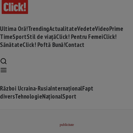
Ultima Oră!
Trending
Actualitate
Vedete
Video
Prime
Time
Sport
Stil de viață
Click! Pentru Femei
Click!
Sănătate
Click! Poftă Bună!
Contact
Război Ucraina-Rusia
Internațional
Fapt
divers
Tehnologie
Național
Sport