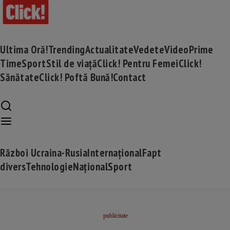
Ultima Oră!
Trending
Actualitate
Vedete
Video
Prime
Time
Sport
Stil de viață
Click! Pentru Femei
Click!
Sănătate
Click! Poftă Bună!
Contact
Război Ucraina-Rusia
Internațional
Fapt
divers
Tehnologie
Național
Sport