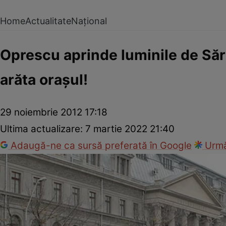
Home
Actualitate
Național
Oprescu aprinde luminile de Săr
arăta oraşul!
29 noiembrie 2012 17:18
Ultima actualizare:
7 martie 2022 21:40
Adaugă-ne ca sursă preferată în Google
Urmă