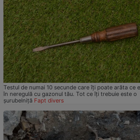
Testul de numai 10 secunde care îți poate arăta ce 
în neregulă cu gazonul tău. Tot ce îți trebuie este o
șurubelniță
Fapt divers