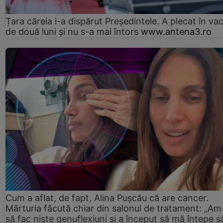
Țara căreia i-a dispărut Președintele. A plecat în va
de două luni și nu s-a mai întors
www.antena3.ro
Cum a aflat, de fapt, Alina Pușcău că are cancer.
Mărturia făcută chiar din salonul de tratament: „Am
să fac niște genuflexiuni și a început să mă înțepe s