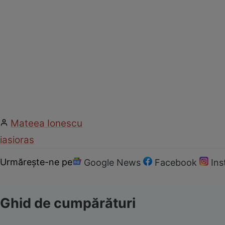
Mateea Ionescu
iasi
oras
Urmărește-ne pe
Google News
Facebook
In
Ghid de cumpărături