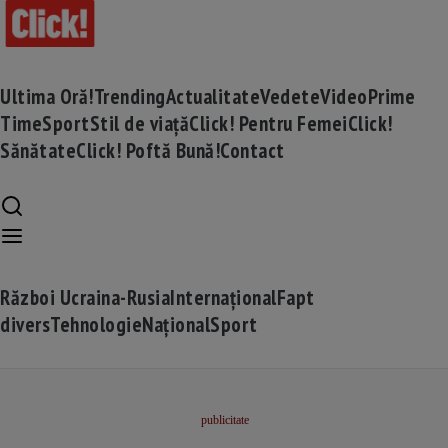
Ultima Oră!
Trending
Actualitate
Vedete
Video
Prime
Time
Sport
Stil de viață
Click! Pentru Femei
Click!
Sănătate
Click! Poftă Bună!
Contact
Război Ucraina-Rusia
Internațional
Fapt
divers
Tehnologie
Național
Sport