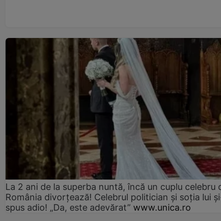
La 2 ani de la superba nuntă, încă un cuplu celebru 
România divorțează! Celebrul politician și soția lui ș
spus adio! „Da, este adevărat”
www.unica.ro