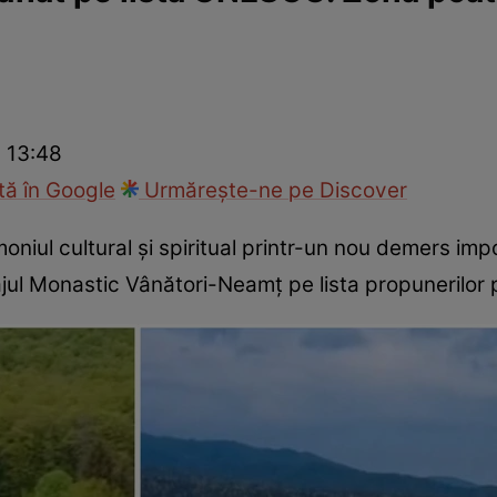
ie
Național
Sport
 13:48
ă în Google
Urmărește-ne pe Discover
niul cultural și spiritual printr-un nou demers impor
isajul Monastic Vânători-Neamț pe lista propunerilo