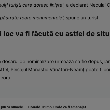
ți turiști care doresc liniște”,
a declarat Neculai Ci
t păstrate toate monumentele”,
spune un turist.
loc va fi făcută cu astfel de si
că dosarul de nominalizare urmează să fie depus, ia
fel, Peisajul Monastic Vânători-Neamț poate fi com
eora.
a purta numele lui Donald Trump. Unde va fi amenajat