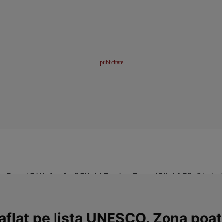
me
Sport
Stil de viață
Click! Pentru Femei
Click! Sănătate
aflat pe lista UNESCO. Zona poat