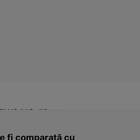
Click! Poftă Bună!
Contact
e fi comparată cu