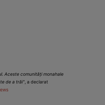
ralul. Aceste comunități monahale
e de a trăi"
, a declarat
News