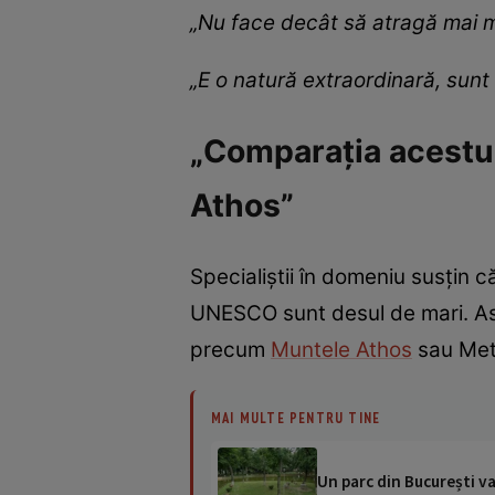
„Nu face decât să atragă mai mul
„E o natură extraordinară, sun
„Comparația acestui 
Athos”
Specialiștii în domeniu susțin 
UNESCO sunt desul de mari. Ast
precum
Muntele Athos
sau Met
MAI MULTE PENTRU TINE
Un parc din București v