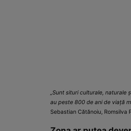
„Sunt situri culturale, naturale
au peste 800 de ani de viață mo
Sebastian Cătănoiu, Romsilva P
Zona ar putea deven