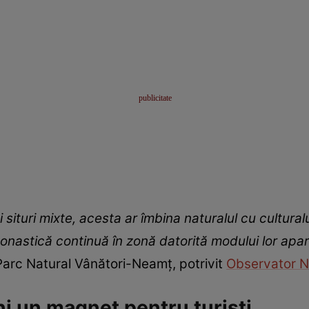
 și situri mixte, acesta ar îmbina naturalul cu cultu
nastică continuă în zonă datorită modului lor apart
arc Natural Vânători-Neamț, potrivit
Observator 
i un magnet pentru turiști