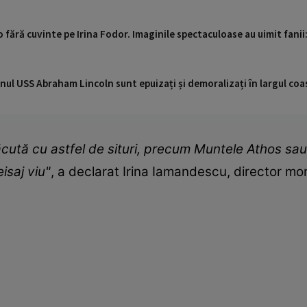
o fără cuvinte pe Irina Fodor. Imaginile spectaculoase au uimit fanii
nul USS Abraham Lincoln sunt epuizați și demoralizați în largul coas
ăcută cu astfel de situri, precum Muntele Athos sa
isaj viu"
, a declarat Irina Iamandescu, director mon