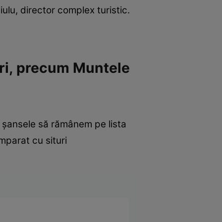
ulu, director complex turistic.
turi, precum Muntele
r șansele să rămânem pe lista
parat cu situri