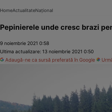
Home
Actualitate
Național
Pepinierele unde cresc brazi pent
9 noiembrie 2021 0:58
Ultima actualizare:
13 noiembrie 2021 0:50
Adaugă-ne ca sursă preferată în Google
Urmă