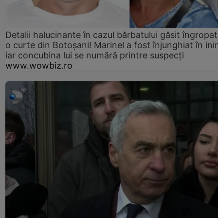
Detalii halucinante în cazul bărbatului găsit îngropat
o curte din Botoșani! Marinel a fost înjunghiat în ini
iar concubina lui se numără printre suspecți
www.wowbiz.ro