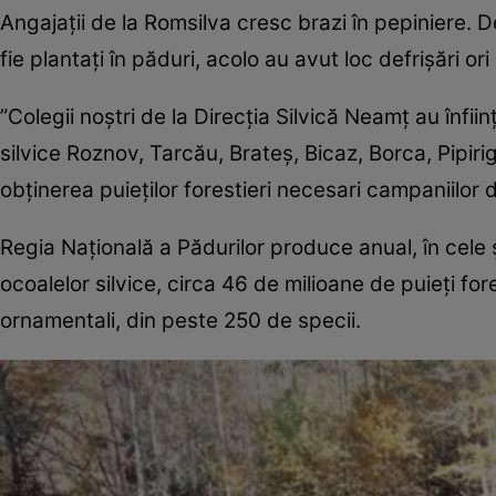
Angajații de la Romsilva cresc brazi în pepiniere.
fie plantați în păduri, acolo au avut loc defrișări o
”Colegii noștri de la Direcția Silvică Neamț au înfii
silvice Roznov, Tarcău, Brateș, Bicaz, Borca, Pipir
obținerea puieților forestieri necesari campaniilor 
Regia Națională a Pădurilor produce anual, în cele 
ocoalelor silvice, circa 46 de milioane de puieți fore
ornamentali, din peste 250 de specii.