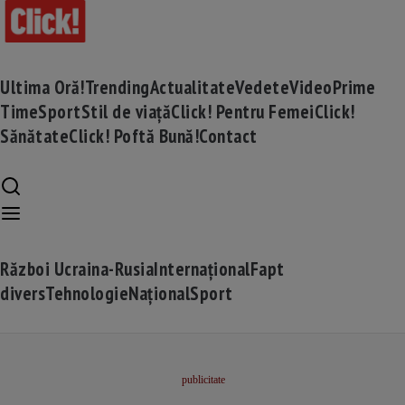
Ultima Oră!
Trending
Actualitate
Vedete
Video
Prime
Time
Sport
Stil de viață
Click! Pentru Femei
Click!
Sănătate
Click! Poftă Bună!
Contact
Război Ucraina-Rusia
Internațional
Fapt
divers
Tehnologie
Național
Sport