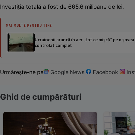
Investiția totală a fost de 665,6 milioane de lei.
MAI MULTE PENTRU TINE
Ucrainenii aruncă în aer „tot ce mișcă” pe o șose
controlat complet
Urmărește-ne pe
Google News
Facebook
In
Ghid de cumpărături