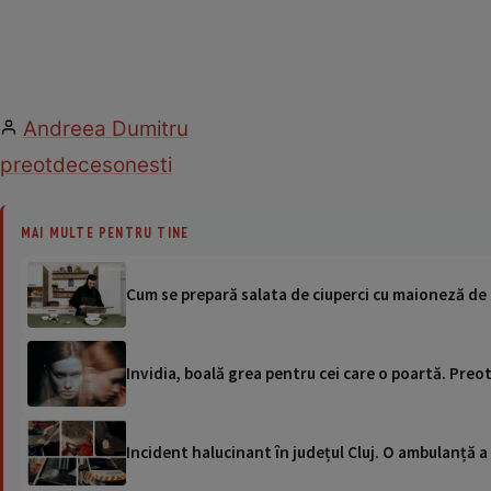
Andreea Dumitru
preot
deces
onesti
MAI MULTE PENTRU TINE
Cum se prepară salata de ciuperci cu maioneză de 
Invidia, boală grea pentru cei care o poartă. Preo
Incident halucinant în județul Cluj. O ambulanță 