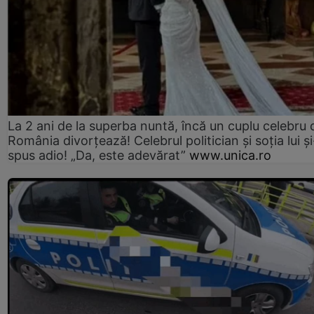
La 2 ani de la superba nuntă, încă un cuplu celebru 
România divorțează! Celebrul politician și soția lui ș
spus adio! „Da, este adevărat”
www.unica.ro