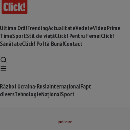
Ultima Oră!
Trending
Actualitate
Vedete
Video
Prime
Time
Sport
Stil de viață
Click! Pentru Femei
Click!
Sănătate
Click! Poftă Bună!
Contact
Război Ucraina-Rusia
Internațional
Fapt
divers
Tehnologie
Național
Sport