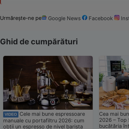
Urmărește-ne pe
Google News
Facebook
In
Ghid de cumpărături
Cele mai bune espressoare
Cea mai bun
VIDEO
2026 – Top 
manuale cu portafiltru 2026: cum
bucătăria înt
obții un espresso de nivel barista