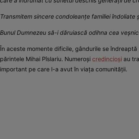
care a îndrumat cu sufletul deschis generații de cr
Transmitem sincere condoleanțe familiei îndoliate și
Bunul Dumnezeu să-i dăruiască odihna cea veșnică ș
În aceste momente dificile, gândurile se îndreaptă c
părintele Mihai Pîslariu. Numeroși
credincioși
au tra
important pe care l-a avut în viața comunității.