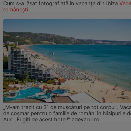
Cum s-a lăsat fotografiată în vacanța din Ibiza
Vede
românești
„M-am trezit cu 31 de mușcături pe tot corpul”. Vac
de coșmar pentru o familie de români în Nisipurile d
Aur: „Fugiți de acest hotel!”
adevarul.ro