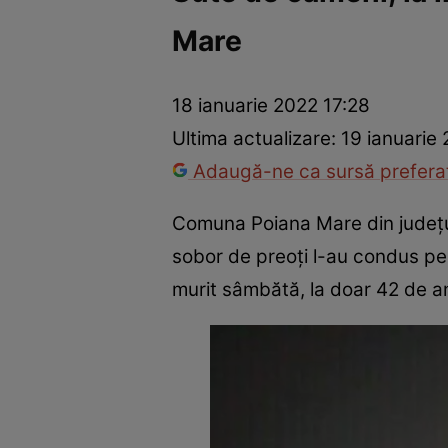
Mare
Război Ucraina-Rusia
Internațional
Fapt divers
Tehnolog
18 ianuarie 2022 17:28
Ultima actualizare:
19 ianuarie
Adaugă-ne ca sursă preferat
Comuna Poiana Mare din județul 
sobor de preoți l-au condus pe 
murit sâmbătă, la doar 42 de a