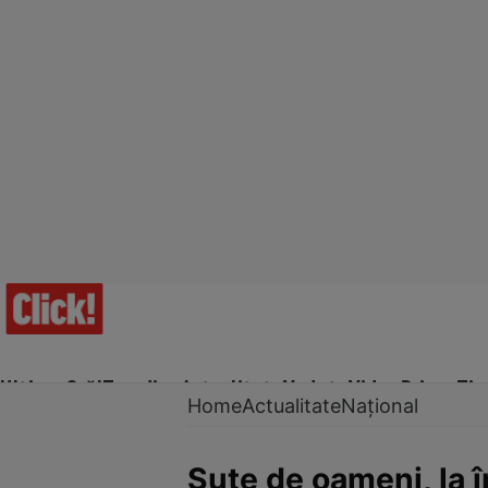
Ultima Oră!
Trending
Actualitate
Vedete
Video
Prime Ti
Home
Actualitate
Național
Sute de oameni, la 