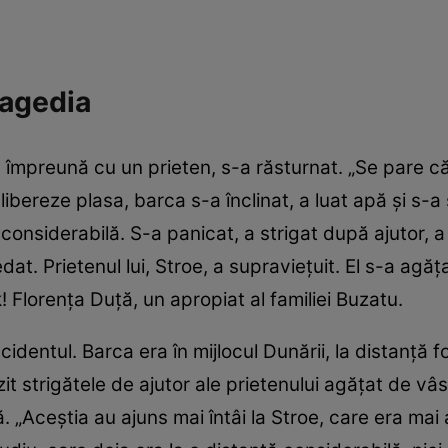
ragedia
t, împreună cu un prieten, s-a răsturnat. „Se pare c
ibereze plasa, barca s-a înclinat, a luat apă și s-a
ă considerabilă. S-a panicat, a strigat după ajutor, 
dat. Prietenul lui, Stroe, a supraviețuit. El s-a agăț
! Florența Duță, un apropiat al familiei Buzatu.
dentul. Barca era în mijlocul Dunării, la distanță f
it strigătele de ajutor ale prietenului agățat de vâsl
ă. „Aceștia au ajuns mai întâi la Stroe, care era mai