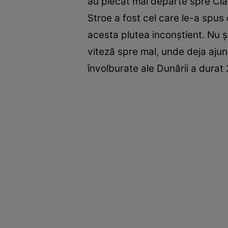
au plecat mai departe spre Clau
Stroe a fost cel care le-a spus
acesta plutea inconștient. Nu ș
viteză spre mal, unde deja ajun
învolburate ale Dunării a dura