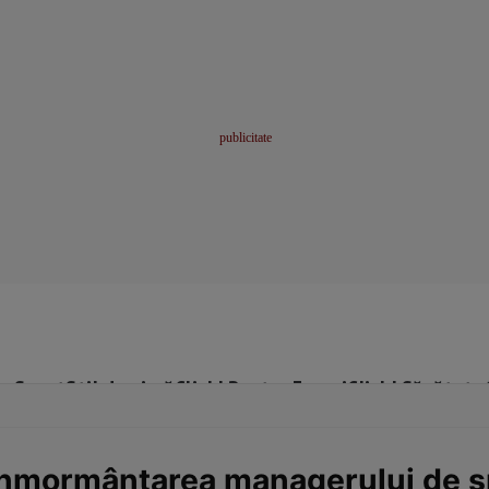
me
Sport
Stil de viață
Click! Pentru Femei
Click! Sănătate
înmormântarea managerului de sp