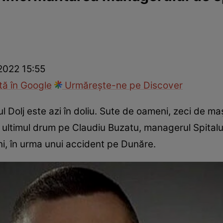
ie
Național
Sport
 2022 15:55
ă în Google
Urmărește-ne pe Discover
Dolj este azi în doliu. Sute de oameni, zeci de mași
ultimul drum pe Claudiu Buzatu, managerul Spitalului
ni, în urma unui accident pe Dunăre.