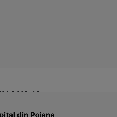
Click! Poftă Bună!
Contact
ital din Poiana