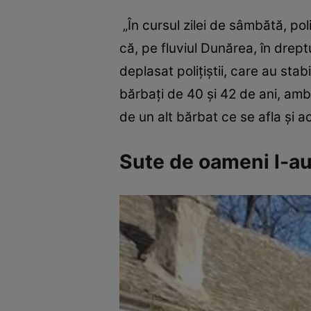
„În cursul zilei de sâmbătă, poli
că, pe fluviul Dunărea, în dreptu
deplasat poliţiştii, care au stab
bărbaţi de 40 şi 42 de ani, ambi
de un alt bărbat ce se afla şi ac
Sute de oameni l-a