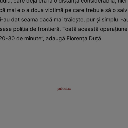
diu, care deja era la o distanță considerabilă, nici
 că mai e o a doua victimă pe care trebuie să o sal
i-au dat seama dacă mai trăiește, pur și simplu l-au
sese poliția de frontieră. Toată această operațiune 
t 20-30 de minute”, adaugă Florența Duță.