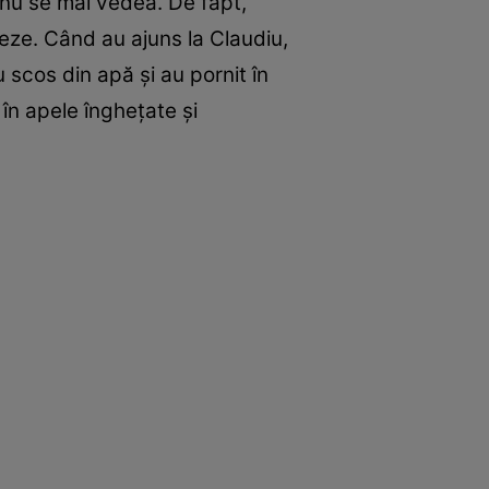
 nu se mai vedea. De fapt,
veze. Când au ajuns la Claudiu,
 scos din apă și au pornit în
în apele înghețate și