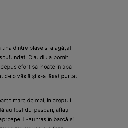
ă una dintre plase s-a agățat
 scufundat. Claudiu a pornit
a depus efort să înoate în apa
at de o vâslă și s-a lăsat purtat
oarte mare de mal, în dreptul
ă au fost doi pescari, aflați
 aproape. L-au tras în barcă și