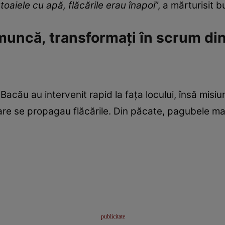
aiele cu apă, flăcările erau înapoi
”, a mărturisit 
muncă, transformați în scrum di
U Bacău au intervenit rapid la fața locului, însă mis
care se propagau flăcările. Din păcate, pagubele mat