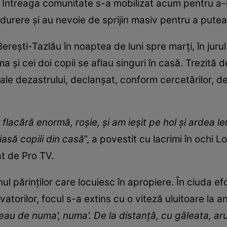
. Întreaga comunitate s-a mobilizat acum pentru a-i
urere și au nevoie de sprijin masiv pentru a putea 
erești-Tazlău în noaptea de luni spre marți, în jurul
ma și cei doi copii se aflau singuri în casă. Trezit
ale dezastrului, declanșat, conform cercetărilor, d
flacără enormă, roşie, şi am ieşit pe hol şi ardea l
iasă copiii din casă
”, a povestit cu lacrimi în ochi 
at de Pro TV.
nul părinților care locuiesc în apropiere. În ciuda e
vatorilor, focul s-a extins cu o viteză uluitoare la an
rdeau de numa', numa'. De la distanţă, cu găleata,