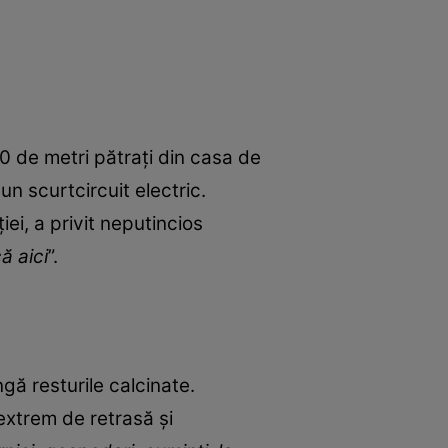
0 de metri pătrați din casa de
un scurtcircuit electric.
ei, a privit neputincios
ă aici
”.
ngă resturile calcinate.
extrem de retrasă și