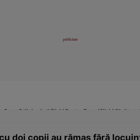
me
Sport
Stil de viață
Click! Pentru Femei
Click! Sănătate
cu doi copii au rămas fără locuin