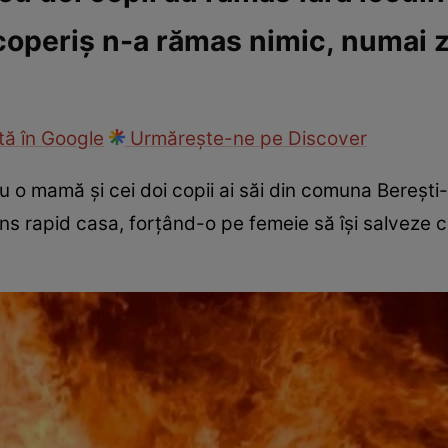
coperiș n-a rămas nimic, numai z
ie
Național
Sport
ă în Google
Urmărește-ne pe Discover
 o mamă și cei doi copii ai săi din comuna Berești-T
ins rapid casa, forțând-o pe femeie să își salveze c