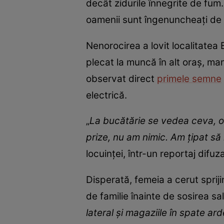
decât zidurile înnegrite de fum
oamenii sunt îngenuncheați de d
Nenorocirea a lovit localitatea B
plecat la muncă în alt oraș, ma
observat direct
primele semne
electrică.
„
La bucătărie se vedea ceva, o 
prize, nu am nimic. Am ţipat să 
locuinței, într-un reportaj difuz
Disperată, femeia a cerut spriji
de familie înainte de sosirea sal
lateral şi magaziile în spate a