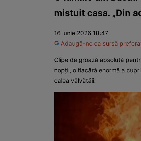
mistuit casa. „Din a
Război Ucraina-Rusia
Internațional
Fapt divers
Tehnolog
16 iunie 2026 18:47
Adaugă-ne ca sursă preferat
Clipe de groază absolută pentru
nopții, o flacără enormă a cupr
calea vâlvătăii.