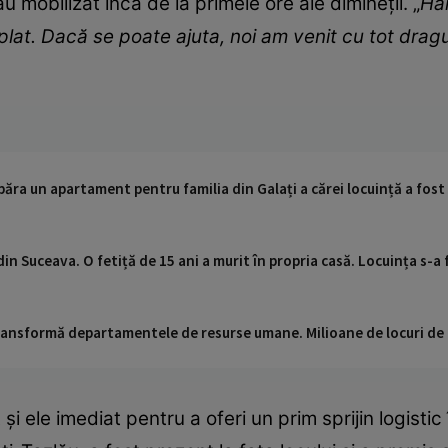
u mobilizat încă de la primele ore ale dimineții. „
Har
mplat. Dacă se poate ajuta, noi am venit cu tot dra
ra un apartament pentru familia din Galați a cărei locuință a fost
din Suceava. O fetiță de 15 ani a murit în propria casă. Locuința s-a
 transformă departamentele de resurse umane. Milioane de locuri de
 și ele imediat pentru a oferi un prim sprijin logisti