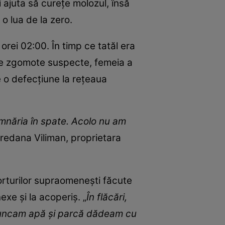
 ajuta să curețe molozul, însă
o lua de la zero.
 orei 02:00. În timp ce tatăl era
ă de zgomote suspecte, femeia a
e o defecțiune la rețeaua
emnăria în spate. Acolo nu am
Loredana Viliman, proprietara
forturilor supraomenești făcute
exe și la acoperiș. „
În flăcări,
 aruncam apă şi parcă dădeam cu