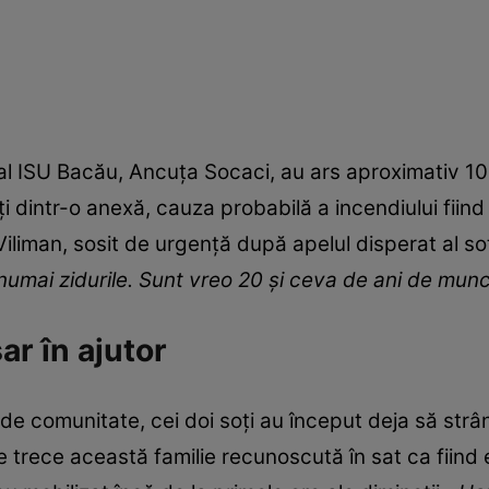
 al ISU Bacău, Ancuța Socaci, au ars aproximativ 10
ți dintr-o anexă, cauza probabilă a incendiului fiind 
iliman, sosit de urgență după apelul disperat al soți
numai zidurile. Sunt vreo 20 şi ceva de ani de munc
ar în ajutor
i de comunitate, cei doi soți au început deja să strâ
 trece această familie recunoscută în sat ca fiind 