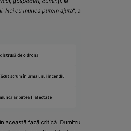
nici, gospodari, cuminţi, la
gul. Noi cu munca putem ajuta
”, a
 distrusă de o dronă
 făcut scrum în urma unui incendiu
 muncă ar putea fi afectate
c în această fază critică. Dumitru