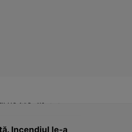
Click! Poftă Bună!
Contact
ță. Incendiul le-a