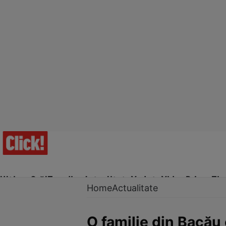
Ultima Oră!
Trending
Actualitate
Vedete
Video
Prime Ti
Home
Actualitate
O familie din Bacău 