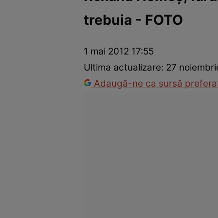
trebuia - FOTO
Război Ucraina-Rusia
Internațional
Fapt divers
Tehnolog
1 mai 2012 17:55
Ultima actualizare:
27 noiembri
Adaugă-ne ca sursă preferat