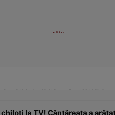
me
Sport
Stil de viață
Click! Pentru Femei
Click! Sănătate
chiloţi la TV! Cântăreaţa a arăta