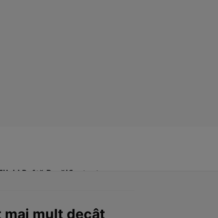
Click! Poftă Bună!
Contact
t mai mult decât