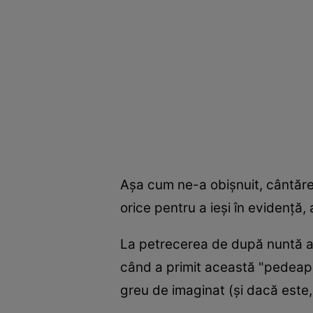
Aşa cum ne-a obişnuit, cântărea
orice pentru a ieşi în evidenţă,
La petrecerea de după nuntă a N
când a primit această "pedeapsă
greu de imaginat (şi dacă este,