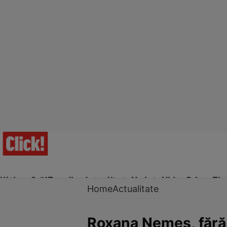
Ultima Oră!
Trending
Actualitate
Vedete
Video
Prime Ti
Home
Actualitate
Roxana Nemeş, fără 