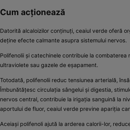
Cum acţionează
Datorită alcaloizilor conţinuţi, ceaiul verde oferă 
deţine efecte calmante asupra sistemului nervos.
Polifenolii şi catechinele contribuie la combaterea r
ultraviolete sau gazele de eşapament.
Totodată, polifenolii reduc tensiunea arterială, însă
Îmbunătăţesc circulaţia sângelui şi digestia, stimul
nervos central, contribuie la irigaţia sanguină la 
aportului de fluor, ceaiul verde previne apariţia cari
Aceiaşi polifenoli ajută la arderea calorii-lor, reduc