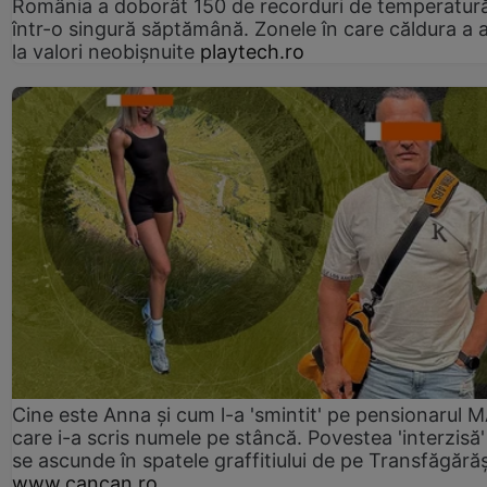
România a doborât 150 de recorduri de temperatur
într-o singură săptămână. Zonele în care căldura a 
la valori neobișnuite
playtech.ro
Cine este Anna și cum l-a 'smintit' pe pensionarul
care i-a scris numele pe stâncă. Povestea 'interzisă'
se ascunde în spatele graffitiului de pe Transfăgără
www.cancan.ro