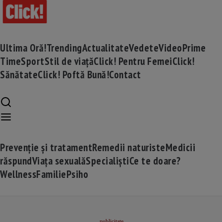
Ultima Oră!
Trending
Actualitate
Vedete
Video
Prime
Time
Sport
Stil de viață
Click! Pentru Femei
Click!
Sănătate
Click! Poftă Bună!
Contact
Prevenție și tratament
Remedii naturiste
Medicii
răspund
Viața sexuală
Specialiști
Ce te doare?
Wellness
Familie
Psiho