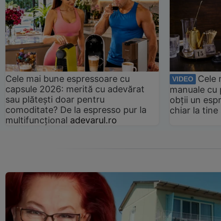
Cele mai bune espressoare cu
Cele 
VIDEO
capsule 2026: merită cu adevărat
manuale cu 
sau plătești doar pentru
obții un esp
comoditate? De la espresso pur la
chiar la tin
multifuncțional
adevarul.ro