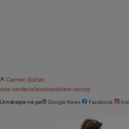
Carmen Ştefan
ceai verde
cafea
stres
sistem nervos
Urmărește-ne pe
Google News
Facebook
In