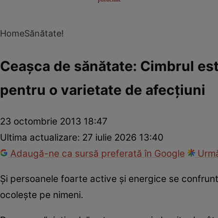
Home
Sănătate!
Ceaşca de sănătate: Cimbrul est
pentru o varietate de afecţiuni
23 octombrie 2013 18:47
Ultima actualizare:
27 iulie 2026 13:40
Adaugă-ne ca sursă preferată în Google
Urmă
Şi persoanele foarte active şi energice se confrunt
ocoleşte pe nimeni.