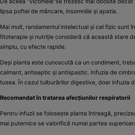
De aceea "victimele"se trezesc mai obosite decât s-
lipsa poftei de mâncare, insomniile şi apatia.
Mai mult, randamentul intelectual şi cel fizic sunt 
fitoterapie şi nutriţie consideră că această stare 
simplu, cu efecte rapide.
Deşi planta este cunoscută ca un condiment, trebu
calmant, antiseptic şi antispastic. Infuzia de cimbr
tusea. În cazul tulburărilor digestive, doar infuzia
Recomandat în tratarea afecţiunilor respiratorii
Pentru infuzii se foloseşte planta întreagă, preciz
mai puternice se valorifică numai partea superioară a