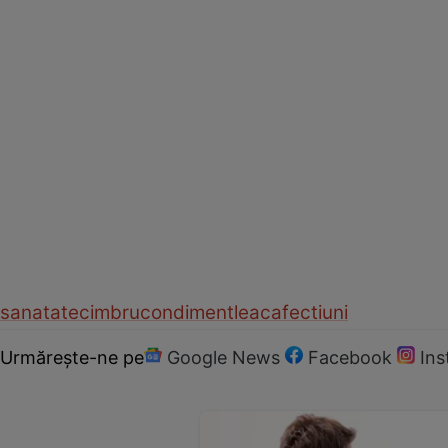
sanatate
cimbru
condiment
leac
afectiuni
Urmărește-ne pe
Google News
Facebook
In