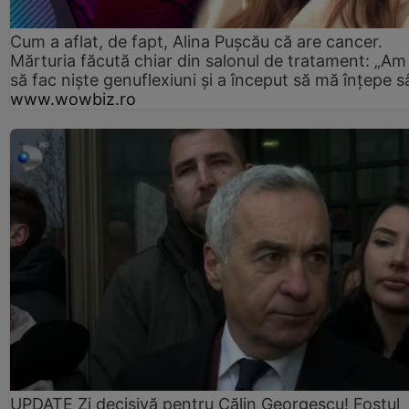
Cum a aflat, de fapt, Alina Pușcău că are cancer.
Mărturia făcută chiar din salonul de tratament: „Am
să fac niște genuflexiuni și a început să mă înțepe s
www.wowbiz.ro
UPDATE Zi decisivă pentru Călin Georgescu! Fostul