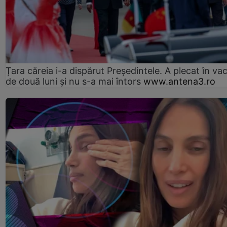
Țara căreia i-a dispărut Președintele. A plecat în va
de două luni și nu s-a mai întors
www.antena3.ro