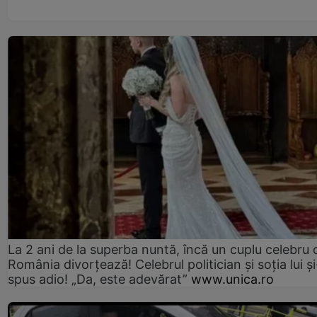
La 2 ani de la superba nuntă, încă un cuplu celebru 
România divorțează! Celebrul politician și soția lui ș
spus adio! „Da, este adevărat”
www.unica.ro