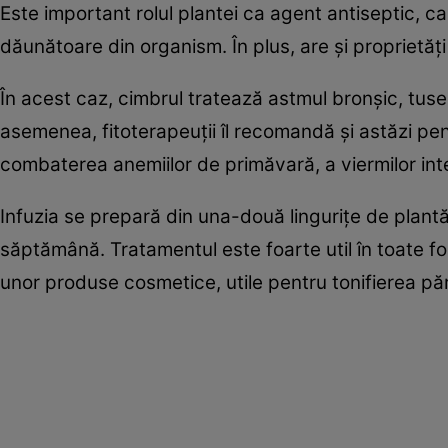
Este important rolul plantei ca agent antiseptic, c
dăunătoare din organism. În plus, are şi proprietăţ
În acest caz, cimbrul tratează astmul bronşic, tusea,
asemenea, fitoterapeuţii îl recomandă şi astăzi pent
combaterea anemiilor de primăvară, a viermilor intest
Infuzia se prepară din una-două linguriţe de plant
săptămână. Tratamentul este foarte util în toate fo
unor produse cosmetice, utile pentru tonifierea păr