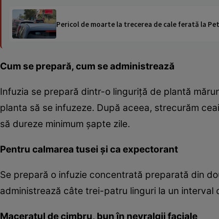
Pericol de moarte la trecerea de cale ferată la Pet
Cum se prepară, cum se administrează
Infuzia se prepară dintr-o linguriţă de plantă măru
planta să se infuzeze. După aceea, strecurăm ceaiul
să dureze minimum şapte zile.
Pentru calmarea tusei şi ca expectorant
Se prepară o infuzie concentrată preparată din dou
administrează câte trei-patru linguri la un interval
Maceratul de cimbru, bun în nevralgii faciale