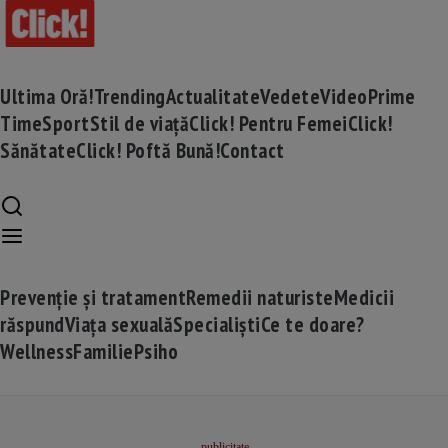
Ultima Oră!
Trending
Actualitate
Vedete
Video
Prime
Time
Sport
Stil de viață
Click! Pentru Femei
Click!
Sănătate
Click! Poftă Bună!
Contact
Prevenție și tratament
Remedii naturiste
Medicii
răspund
Viața sexuală
Specialiști
Ce te doare?
Wellness
Familie
Psiho