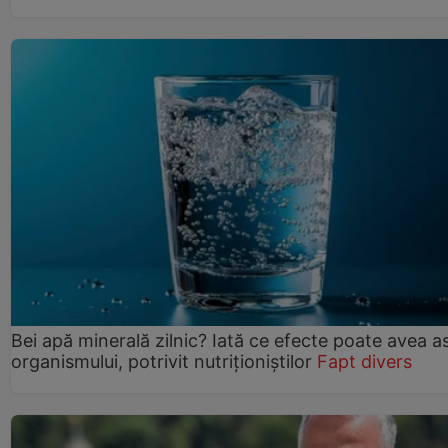
Bei apă minerală zilnic? Iată ce efecte poate avea a
organismului, potrivit nutriționiștilor
Fapt divers