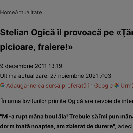
Home
Actualitate
Stelian Ogică îl provoacă pe «Ţăr
picioare, fraiere!»
9 decembrie 2011 13:19
Ultima actualizare:
27 noiembrie 2021 7:03
Adaugă-ne ca sursă preferată în Google
Urmă
În urma loviturilor primite Ogică are nevoie de inte
"Mi-a rupt mâna boul ăla! Trebuie să îmi pun mâna 
dorm toată noaptea, am zbierat de durere"
, adec