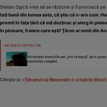
Stelian Ogică vrea să se răzbune şi îl provoacă pe 
toţi banii din lumea asta, că ştiu că n-are cum. Hai
promit în faţa ţării că mă dezbrac şi alerg în pielea
în picioare, fraiere care eşti! Ţăran ai venit din Ang
MAI MULTE PENTRU TINE
Ucrainenii aruncă în aer „tot ce mișcă” pe o șose
controlat complet
Citeşte şi:
«Ţăranul cu Maserati» l-a luat în direct