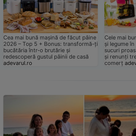
Cea mai bună mașină de făcut pâine
Cele mai bu
2026 – Top 5 + Bonus: transformă-ți
și legume în
bucătăria într-o brutărie și
sucuri proas
redescoperă gustul pâinii de casă
și renunți tr
adevarul.ro
comerț
adev