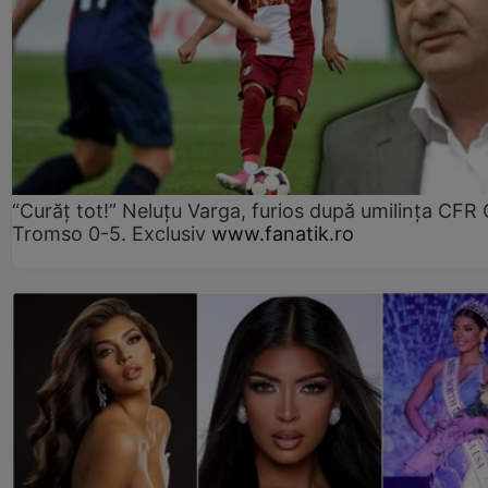
“Curăț tot!” Neluțu Varga, furios după umilința CFR C
Tromso 0-5. Exclusiv
www.fanatik.ro