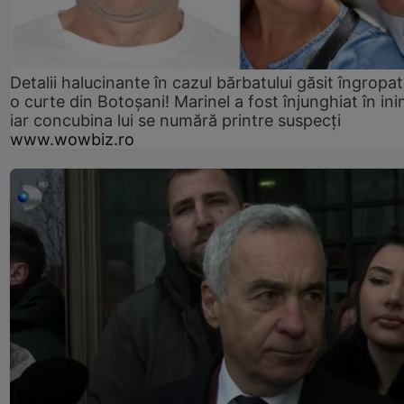
Detalii halucinante în cazul bărbatului găsit îngropat
o curte din Botoșani! Marinel a fost înjunghiat în ini
iar concubina lui se numără printre suspecți
www.wowbiz.ro