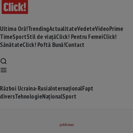
Ultima Oră!
Trending
Actualitate
Vedete
Video
Prime
Time
Sport
Stil de viață
Click! Pentru Femei
Click!
Sănătate
Click! Poftă Bună!
Contact
Război Ucraina-Rusia
Internațional
Fapt
divers
Tehnologie
Național
Sport