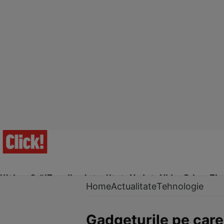
Ultima Oră!
Trending
Actualitate
Vedete
Video
Prime Ti
Home
Actualitate
Tehnologie
Gadgeturile pe care 