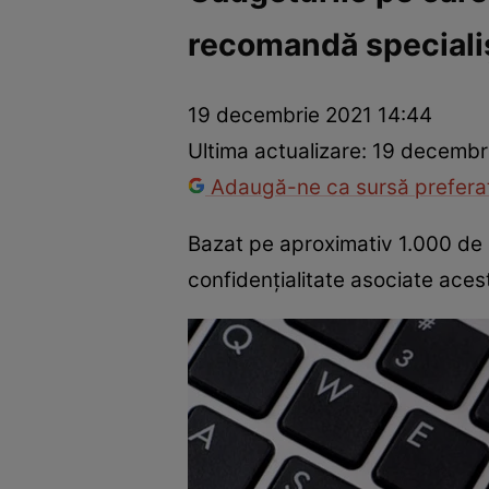
recomandă specialișt
Război Ucraina-Rusia
Internațional
Fapt divers
Tehnolog
19 decembrie 2021 14:44
Ultima actualizare:
19 decembri
Adaugă-ne ca sursă preferat
Bazat pe aproximativ 1.000 de o
confidențialitate asociate aces