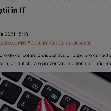
ii în IT
ie
Național
Sport
e 2021 15:18
ă în Google
Urmărește-ne pe Discover
re de cercetare a dispozitivelor populare conectate 
tora, ghidul oferă o prezentare a celor mai „înfioră