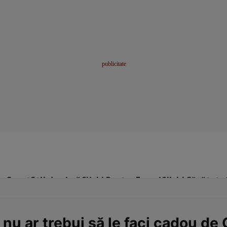
me
Sport
Stil de viață
Click! Pentru Femei
Click! Sănătate
nu ar trebui să le faci cadou de