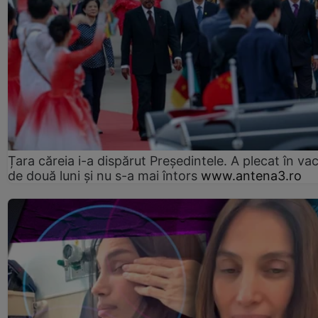
Țara căreia i-a dispărut Președintele. A plecat în va
de două luni și nu s-a mai întors
www.antena3.ro