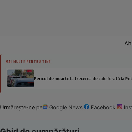
Ah
MAI MULTE PENTRU TINE
Pericol de moarte la trecerea de cale ferată la Pet
Urmărește-ne pe
Google News
Facebook
In
Ghid de cumpărături