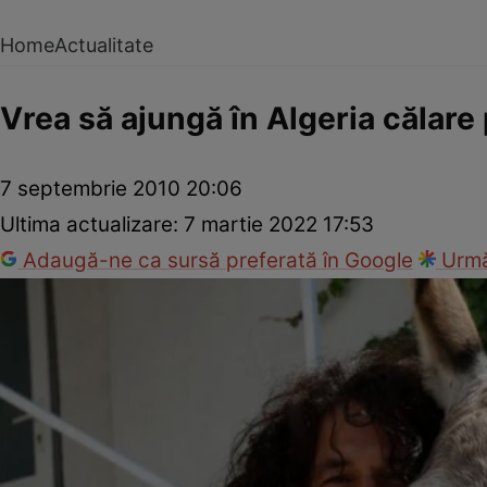
Home
Actualitate
Vrea să ajungă în Algeria călare
7 septembrie 2010 20:06
Ultima actualizare:
7 martie 2022 17:53
Adaugă-ne ca sursă preferată în Google
Urmă