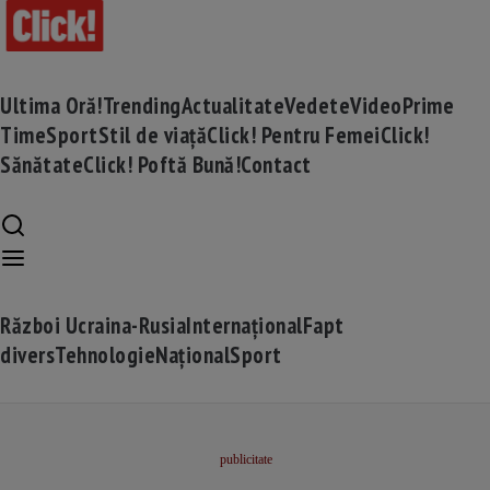
Ultima Oră!
Trending
Actualitate
Vedete
Video
Prime
Time
Sport
Stil de viață
Click! Pentru Femei
Click!
Sănătate
Click! Poftă Bună!
Contact
Război Ucraina-Rusia
Internațional
Fapt
divers
Tehnologie
Național
Sport