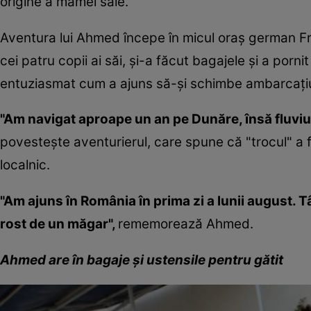
origine a mamei sale.
Aventura lui Ahmed începe în micul oraş german Fr
cei patru copii ai săi, şi-a făcut bagajele şi a porn
entuziasmat cum a ajuns să-şi schimbe ambarcaţiu
"Am navigat aproape un an pe Dunăre, însă fluviu
povesteşte aventurierul, care spune că "trocul" a f
localnic.
"Am ajuns în România în prima zi a lunii august. Tâ
rost de un măgar",
rememorează Ahmed.
Ahmed are în bagaje şi ustensile pentru gătit