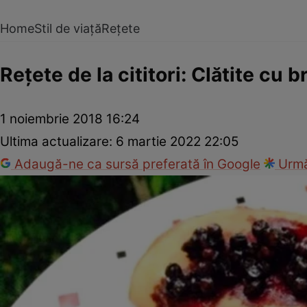
Home
Stil de viață
Rețete
Reţete de la cititori: Clătite cu 
1 noiembrie 2018 16:24
Ultima actualizare:
6 martie 2022 22:05
Adaugă-ne ca sursă preferată în Google
Urmă