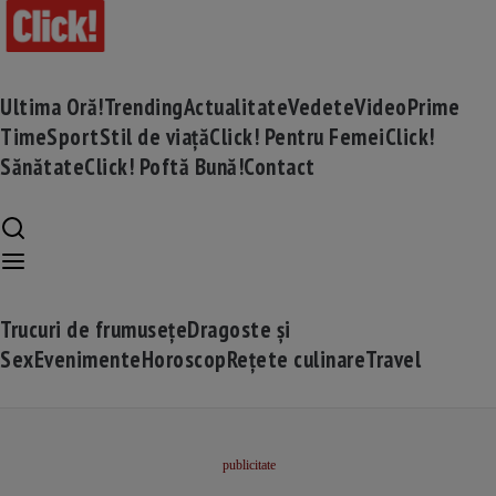
Ultima Oră!
Trending
Actualitate
Vedete
Video
Prime
Time
Sport
Stil de viață
Click! Pentru Femei
Click!
Sănătate
Click! Poftă Bună!
Contact
Trucuri de frumusețe
Dragoste și
Sex
Evenimente
Horoscop
Rețete culinare
Travel