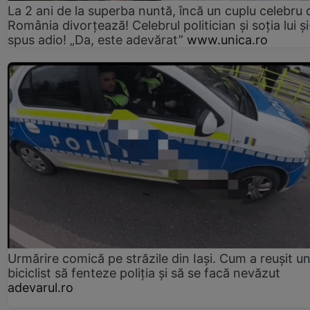
La 2 ani de la superba nuntă, încă un cuplu celebru 
România divorțează! Celebrul politician și soția lui ș
spus adio! „Da, este adevărat”
www.unica.ro
Urmărire comică pe străzile din Iași. Cum a reușit u
biciclist să fenteze poliția și să se facă nevăzut
adevarul.ro