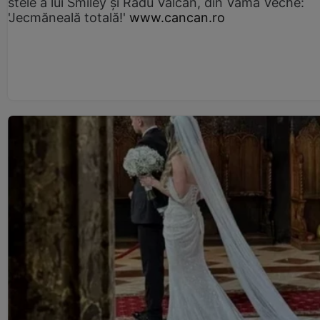
stele a lui Smiley și Radu Vâlcan, din Vama Veche:
'Jecmăneală totală!'
www.cancan.ro