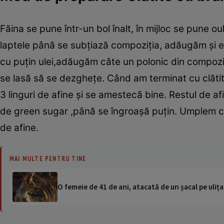
Făina se pune într-un bol înalt, în mijloc se pune o
laptele până se subţiază compoziţia, adăugăm şi es
cu puţin ulei,adăugăm câte un polonic din compoziţ
se lasă să se dezgheţe. Când am terminat cu clătit
3 linguri de afine şi se amestecă bine. Restul de a
de green sugar ,până se îngroaşă puţin. Umplem cl
de afine.
MAI MULTE PENTRU TINE
O femeie de 41 de ani, atacată de un șacal pe ulița