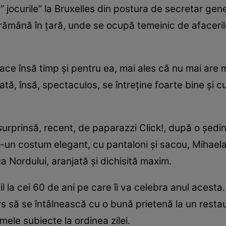
jocurile” la Bruxelles din postura de secretar gener
 rămână în țară, unde se ocupă temeinic de afaceril
ace însă timp și pentru ea, mai ales că nu mai are 
tă, însă, spectaculos, se întreține foarte bine și cu 
surprinsă, recent, de paparazzi Click!, după o ședin
r-un costum elegant, cu pantaloni și sacou, Mihaela 
 Nordului, aranjată și dichisită maxim.
la cei 60 de ani pe care îi va celebra anul acesta.
 să se întâlnească cu o bună prietenă la un restau
ele subiecte la ordinea zilei.