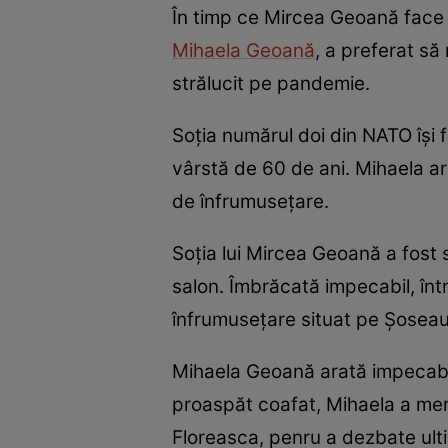
În timp ce Mircea Geoană face ” 
Mihaela Geoană
, a preferat să
strălucit pe pandemie.
Soția numărul doi din NATO își f
vârstă de 60 de ani. Mihaela ara
de înfrumusețare.
Soția lui Mircea Geoană a fost 
salon. Îmbrăcată impecabil, înt
înfrumusețare situat pe Șoseaua
Mihaela Geoană arată impecabil 
proaspăt coafat, Mihaela a mers
Floreasca, penru a dezbate ultim