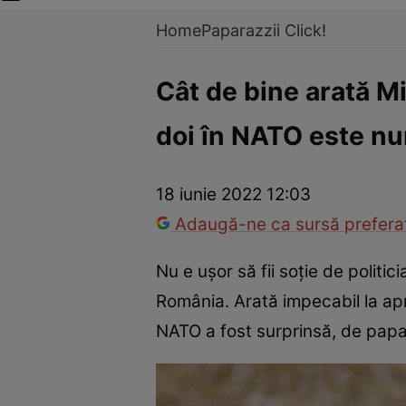
Home
Paparazzii Click!
Cât de bine arată M
doi în NATO este nu
18 iunie 2022 12:03
Adaugă-ne ca sursă preferat
Nu e ușor să fii soție de polit
România. Arată impecabil la apr
NATO a fost surprinsă, de papar