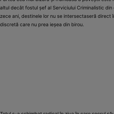
altul decât fostul șef al Serviciului Criminalistic d
zece ani, destinele lor nu se intersectaseră direct î
discretă care nu prea ieșea din birou.
Totul s-a schimbat radical în ziua în care socrul să