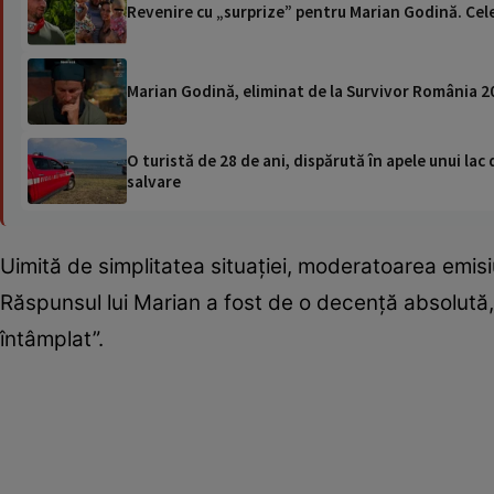
Revenire cu „surprize” pentru Marian Godină. Cele 
Marian Godină, eliminat de la Survivor România 20
O turistă de 28 de ani, dispărută în apele unui lac 
salvare
Uimită de simplitatea situației, moderatoarea emisiu
Răspunsul lui Marian a fost de o decență absolută,
întâmplat”.