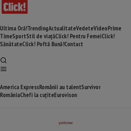
Ultima Oră!
Trending
Actualitate
Vedete
Video
Prime
Time
Sport
Stil de viață
Click! Pentru Femei
Click!
Sănătate
Click! Poftă Bună!
Contact
America Express
Românii au talent
Survivor
România
Chefi la cuțite
Eurovison