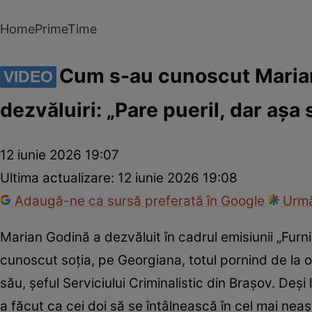
Home
PrimeTime
Cum s-au cunoscut Marian G
VIDEO
dezvăluiri: „Pare pueril, dar așa
12 iunie 2026 19:07
Ultima actualizare:
12 iunie 2026 19:08
Adaugă-ne ca sursă preferată în Google
Urmă
Marian Godină a dezvăluit în cadrul emisiunii „Furn
cunoscut soția, pe Georgiana, totul pornind de la o
său, șeful Serviciului Criminalistic din Brașov. Deși
a făcut ca cei doi să se întâlnească în cel mai neașt