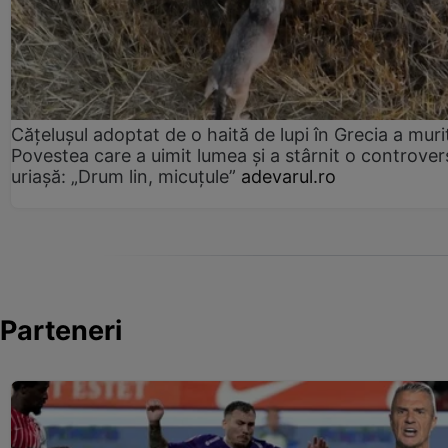
Cățelușul adoptat de o haită de lupi în Grecia a muri
Povestea care a uimit lumea și a stârnit o controver
uriașă: „Drum lin, micuțule”
adevarul.ro
Parteneri