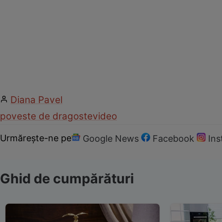
Diana Pavel
poveste de dragoste
video
Urmărește-ne pe
Google News
Facebook
In
Ghid de cumpărături