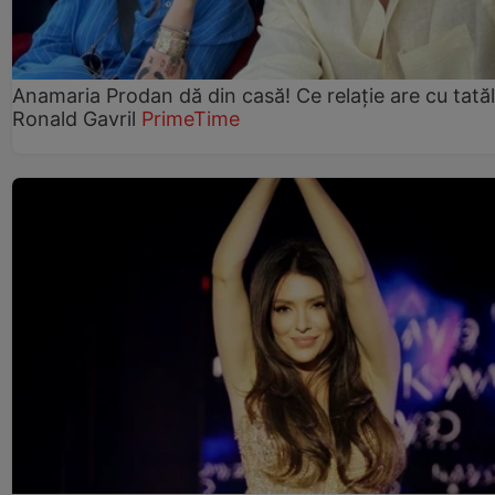
Anamaria Prodan dă din casă! Ce relație are cu tatăl 
Ronald Gavril
PrimeTime