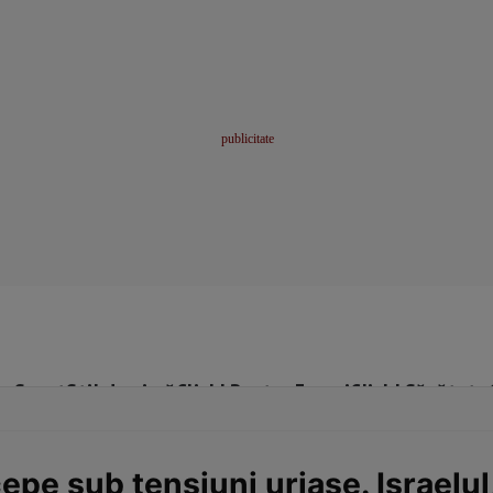
me
Sport
Stil de viață
Click! Pentru Femei
Click! Sănătate
pe sub tensiuni uriașe. Israelul