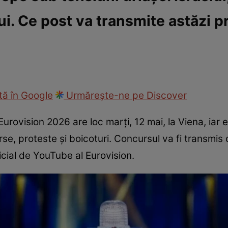
i. Ce post va transmite astăzi p
fi la cuțite
Eurovison
ă în Google
Urmărește-ne pe Discover
urovision 2026 are loc marți, 12 mai, la Viena, iar 
e, proteste și boicoturi. Concursul va fi transmis 
ficial de YouTube al Eurovision.