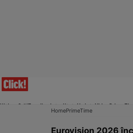
Ultima Oră!
Trending
Actualitate
Vedete
Video
Prime Ti
Home
PrimeTime
Eurovision 2026 înce