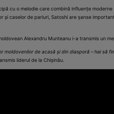
ticipă cu o melodie care combină influențe moderne
r și caselor de pariuri, Satoshi are șanse importante
l moldovean Alexandru Munteanu i-a transmis un mes
uror moldovenilor de acasă și din diasporă – hai să f
transmis liderul de la Chișinău.