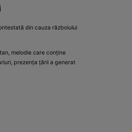
i
contestată din cauza războiului
ttan, melodie care conține
riuri, prezența țării a generat