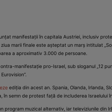
unțat manifestații în capitala Austriei, inclusiv prot
 ziua marii finale este așteptat un marș intitulat „So
iparea a aproximativ 3.000 de persoane.
 contra-manifestație pro-Israel, sub sloganul „12 pu
 Eurovision”.
eze
ediția din acest an. Spania, Olanda, Irlanda, Sl
, în semn de protest față de includerea Israelului î
 program muzical alternativ, iar televiziunile din Ir