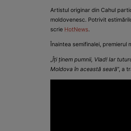
Artistul originar din Cahul par
moldovenesc. Potrivit estimărilo
scrie
HotNews
.
Înaintea semifinalei, premieru
„
Îți ținem pumnii, Vlad! Iar tut
Moldova în această seară
”, a 