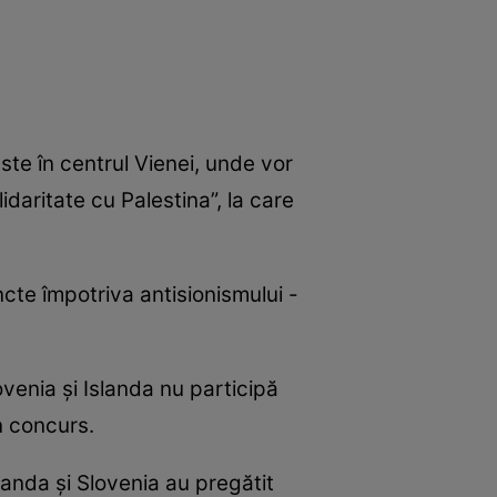
este în centrul Vienei, unde vor
lidaritate cu Palestina”, la care
ncte împotriva antisionismului -
ovenia și Islanda nu participă
n concurs.
landa și Slovenia au pregătit