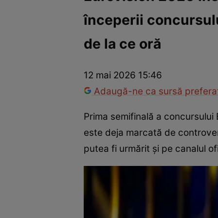
începerii concursulu
America Express
Românii au talent
Survivor România
Che
de la ce oră
12 mai 2026 15:46
Adaugă-ne ca sursă preferat
Prima semifinală a concursului E
este deja marcată de controvers
putea fi urmărit și pe canalul o