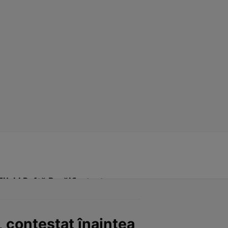
Click! Poftă Bună!
Contact
, contestat înaintea