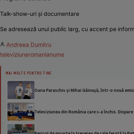
Talk-show-uri și documentare
Se adresează unui public larg, cu accent pe inform
Andreea Dumitru
televiziune
romania
nume
MAI MULTE PENTRU TINE
Oana Paraschiv și Mihai Găinușă, într-o nouă emi
Televiziunea din România care s-a închis. Dispare 
Pericol de moarte la trecerea de cale ferată la Pet