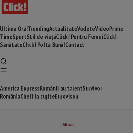
Ultima Oră!
Trending
Actualitate
Vedete
Video
Prime
Time
Sport
Stil de viață
Click! Pentru Femei
Click!
Sănătate
Click! Poftă Bună!
Contact
America Express
Românii au talent
Survivor
România
Chefi la cuțite
Eurovison