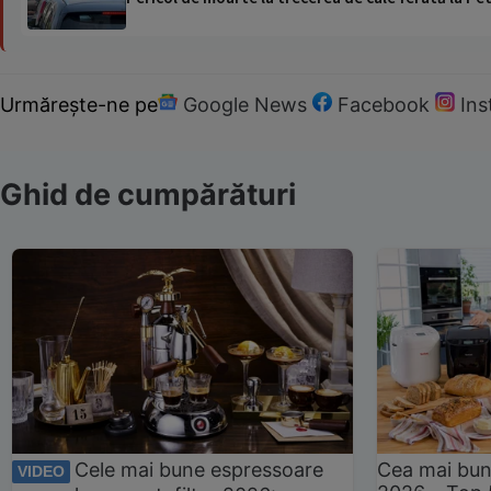
Urmărește-ne pe
Google News
Facebook
In
Ghid de cumpărături
Cele mai bune espressoare
Cea mai bun
VIDEO