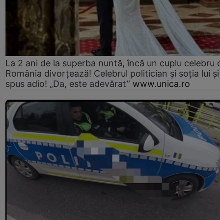
La 2 ani de la superba nuntă, încă un cuplu celebru 
România divorțează! Celebrul politician și soția lui ș
spus adio! „Da, este adevărat”
www.unica.ro