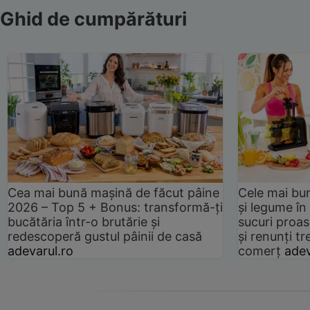
Ghid de cumpărături
Cea mai bună mașină de făcut pâine
Cele mai bu
2026 – Top 5 + Bonus: transformă-ți
și legume în
bucătăria într-o brutărie și
sucuri proas
redescoperă gustul pâinii de casă
și renunți tr
adevarul.ro
comerț
adev