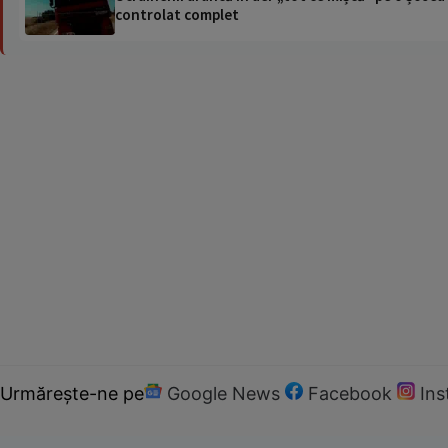
controlat complet
Urmărește-ne pe
Google News
Facebook
In