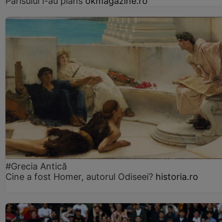
Parisului l-au plâns
okmagazine.ro
#Grecia Antică
Cine a fost Homer, autorul Odiseei?
historia.ro