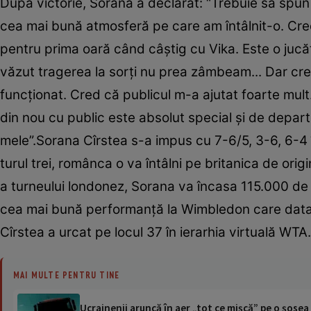
După victorie, Sorana a declarat: “Trebuie să spun 
cea mai bună atmosferă pe care am întâlnit-o. Cre
pentru prima oară când câştig cu Vika. Este o jucăt
văzut tragerea la sorţi nu prea zâmbeam... Dar cred
funcţionat. Cred că publicul m-a ajutat foarte mu
din nou cu public este absolut special şi de depar
mele”.Sorana Cîrstea s-a impus cu 7-6/5, 3-6, 6-4 î
turul trei, românca o va întâlni pe britanica de 
a turneului londonez, Sorana va încasa 115.000 de 
cea mai bună performanţă la Wimbledon care data d
Cîrstea a urcat pe locul 37 în ierarhia virtuală WTA
MAI MULTE PENTRU TINE
Ucrainenii aruncă în aer „tot ce mișcă” pe o șose