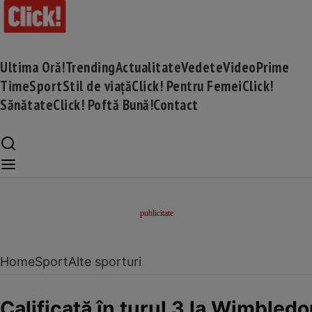
Ultima Oră!
Trending
Actualitate
Vedete
Video
Prime
Time
Sport
Stil de viață
Click! Pentru Femei
Click!
Sănătate
Click! Poftă Bună!
Contact
Home
Sport
Alte sporturi
Calificată în turul 3 la Wimbled