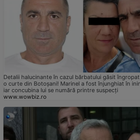
Detalii halucinante în cazul bărbatului găsit îngropat
o curte din Botoșani! Marinel a fost înjunghiat în ini
iar concubina lui se numără printre suspecți
www.wowbiz.ro