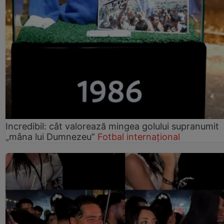
Incredibil: cât valorează mingea golului supranumit
„mâna lui Dumnezeu”
Fotbal internațional