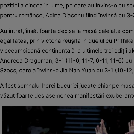
poziției a cincea în lume, pe care au învins-o cu sco
pentru românce, Adina Diaconu fiind învinsă cu 3-2
Au intrat, însă, foarte decise la masă celelalte co
egalitatea, prin victoria reuşită în duelul cu Prithi
vicecampioană continentală la ultimele trei ediții 
Andreea Dragoman, 3-1 (11-6, 11-7, 6-11, 11-6) cu 
Szocs, care a învins-o Jia Nan Yuan cu 3-1 (10-12,
A fost semnalul horei bucuriei jucate chiar pe masa
văzut foarte des asemenea manifestări exuberant