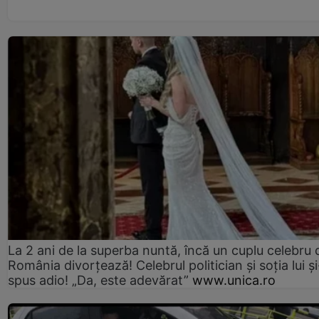
La 2 ani de la superba nuntă, încă un cuplu celebru 
România divorțează! Celebrul politician și soția lui ș
spus adio! „Da, este adevărat”
www.unica.ro