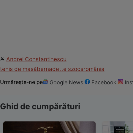
Andrei Constantinescu
tenis de masă
bernadette szocs
românia
Urmărește-ne pe
Google News
Facebook
In
Ghid de cumpărături