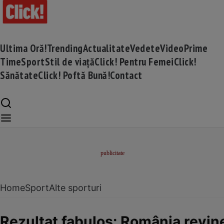
Ultima Oră!
Trending
Actualitate
Vedete
Video
Prime
Time
Sport
Stil de viață
Click! Pentru Femei
Click!
Sănătate
Click! Poftă Bună!
Contact
Home
Sport
Alte sporturi
Rezultat fabulos: România revin