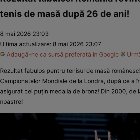
tenis de masă după 26 de ani!
8 mai 2026 23:03
Ultima actualizare:
8 mai 2026 23:07
Adaugă-ne ca sursă preferată în Google
Urmă
Rezultat fabulos pentru tenisul de masă românesc! S
Campionatelor Mondiale de la Londra, după ce a în
asigurat cel puțin medalia de bronz! Din 2000, de
noastre!