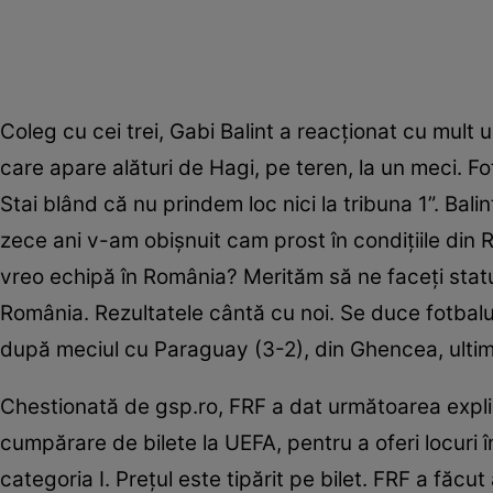
Coleg cu cei trei, Gabi Balint a reacționat cu mul
care apare alături de Hagi, pe teren, la un meci. Fo
Stai blând că nu prindem loc nici la tribuna 1”. Balin
zece ani v-am obişnuit cam prost în condiţiile din
vreo echipă în România? Merităm să ne faceţi statu
România. Rezultatele cântă cu noi. Se duce fotbalul
după meciul cu Paraguay (3-2), din Ghencea, ultim
Chestionată de gsp.ro, FRF a dat următoarea expli
cumpărare de bilete la UEFA, pentru a oferi locuri în 
categoria I. Preţul este tipărit pe bilet. FRF a făc