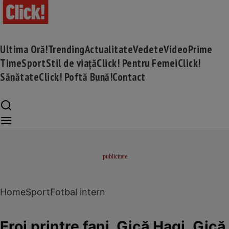
Ultima Oră!
Trending
Actualitate
Vedete
Video
Prime
Time
Sport
Stil de viață
Click! Pentru Femei
Click!
Sănătate
Click! Poftă Bună!
Contact
Home
Sport
Fotbal intern
Eroi printre fani. Gică Hagi, Gi