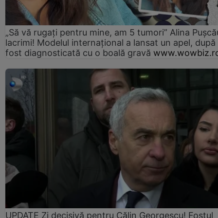
„Să vă rugați pentru mine, am 5 tumori” Alina Pușcău
lacrimi! Modelul internațional a lansat un apel, după
fost diagnosticată cu o boală gravă
www.wowbiz.r
UPDATE Zi decisivă pentru Călin Georgescu! Fostul