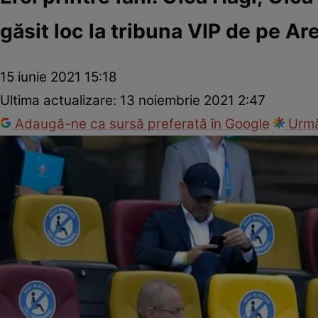
găsit loc la tribuna VIP de pe Ar
15 iunie 2021 15:18
Ultima actualizare:
13 noiembrie 2021 2:47
Adaugă-ne ca sursă preferată în Google
Urmă