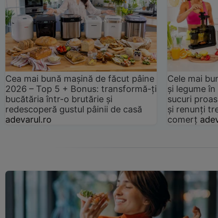
Cea mai bună mașină de făcut pâine
Cele mai bu
2026 – Top 5 + Bonus: transformă-ți
și legume în
bucătăria într-o brutărie și
sucuri proas
redescoperă gustul pâinii de casă
și renunți tr
adevarul.ro
comerț
adev