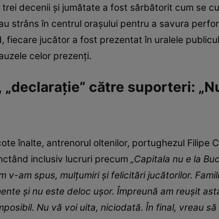
e trei decenii și jumătate a fost sărbătorit cum se cuv
s-au strâns în centrul orașului pentru a savura per
, fiecare jucător a fost prezentat în uralele publicul
auzele celor prezenți.
 „declarație” către suporteri: „Nu
ote înalte, antrenorul oltenilor, portughezul Filipe C
nctând inclusiv lucruri precum
„Capitala nu e la Buc
v-am spus, mulțumiri și felicitări jucătorilor. Famil
te și nu este deloc ușor. Împreună am reușit asta,
imposibil. Nu vă voi uita, niciodată. În final, vreau s