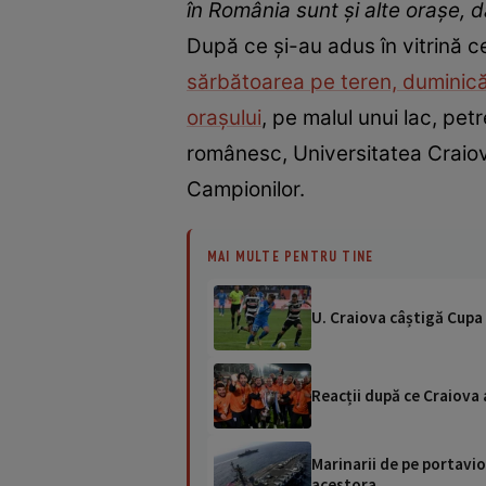
în România sunt și alte orașe, d
După ce și-au adus în vitrină c
sărbătoarea pe teren, duminică
orașului
, pe malul unui lac, pe
românesc, Universitatea Craiova 
Campionilor.
MAI MULTE PENTRU TINE
U. Craiova câștigă Cupa 
Reacții după ce Craiova a
Marinarii de pe portavio
acestora