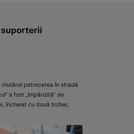
 suporterii
ei, mutând petrecerea în stradă
zul” a fost „împânzită” de
, încheiat cu două trofee,