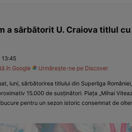
 a sărbătorit U. Craiova titlul cu
 13:45
ă în Google
Urmărește-ne pe Discover
at, luni, sărbătorirea titlului din Superliga Români
proximativ 15.000 de susținători. Piața „Mihai Vitea
 bucure pentru un sezon istoric consemnat de olteni