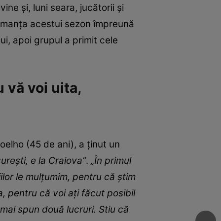
ine și, luni seara, jucătorii și
formanța acestui sezon împreună
ui, apoi grupul a primit cele
 vă voi uita,
oelho (45 de ani), a ținut un
urești, e la Craiova”
.
„În primul
iilor le mulțumim, pentru că știm
 pentru că voi ați făcut posibil
ă mai spun două lucruri. Stiu că