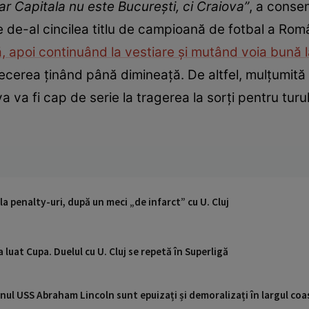
ar Capitala nu este București, ci Craiova”
, a consem
e de-al cincilea titlu de campioană de fotbal a Rom
, apoi continuând la vestiare și mutând voia bună l
trecerea ținând până dimineață. De altfel, mulțumită
va fi cap de serie la tragerea la sorți pentru turul 
la penalty-uri, după un meci „de infarct” cu U. Cluj
 luat Cupa. Duelul cu U. Cluj se repetă în Superligă
nul USS Abraham Lincoln sunt epuizați și demoralizați în largul coas